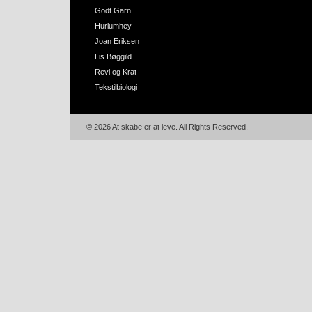
Godt Garn
Hurlumhey
Joan Eriksen
Lis Bøggild
Revl og Krat
Tekstilbiologi
© 2026 At skabe er at leve. All Rights Reserved.