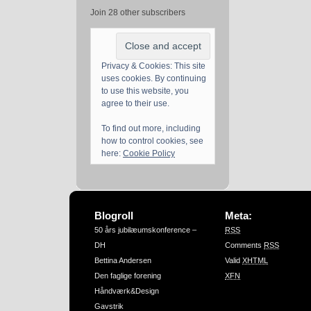
Join 28 other subscribers
Privacy & Cookies: This site
uses cookies. By continuing
to use this website, you
agree to their use.
To find out more, including
how to control cookies, see
here:
Cookie Policy
Blogroll
Meta:
50 års jubilæumskonference –
RSS
DH
Comments
RSS
Bettina Andersen
Valid
XHTML
Den faglige forening
XFN
Håndværk&Design
Gavstrik