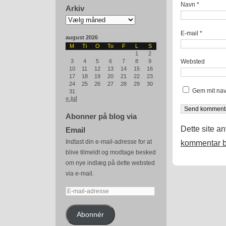
Navn
*
Arkiv
Arkiv
E-mail
*
august 2026
M
Ti
O
To
F
L
S
1
2
Websted
3
4
5
6
7
8
9
10
11
12
13
14
15
16
17
18
19
20
21
22
23
24
25
26
27
28
29
30
Gem mit nav
31
« jul
Abonner på blog via
Dette site a
Email
Indtast din e-mail-adresse for at
kommentar b
blive tilmeldt og modtage besked
om nye indlæg på dette websted
via e-mail.
E-
mail-
adresse
Abonnér