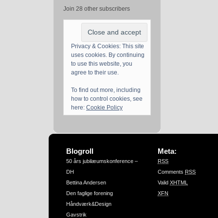
Join 28 other subscribers
Privacy & Cookies: This site
uses cookies. By continuing
to use this website, you
agree to their use.
To find out more, including
how to control cookies, see
here:
Cookie Policy
Blogroll
Meta:
50 års jubilæumskonference –
RSS
DH
Comments
RSS
Bettina Andersen
Valid
XHTML
Den faglige forening
XFN
Håndværk&Design
Gavstrik