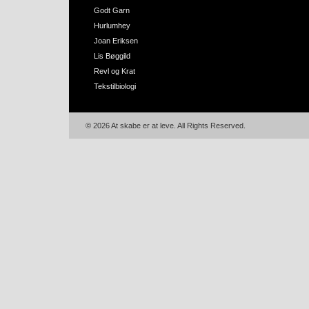
Godt Garn
Hurlumhey
Joan Eriksen
Lis Bøggild
Revl og Krat
Tekstilbiologi
© 2026 At skabe er at leve. All Rights Reserved.