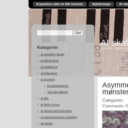
Inspiration eller en lille historie.
Vejledninger
At sk
At skab
Kategorier
Et indblik i mine ele
at arbejde i læder
at båndvæve
at batikfarve
at brikvæve
at brodere
Asymmet
broderimaskine
mønster
Tekstile billeder
at filte
Categories:
at flette kurve
Comments: 0
at genbruge/redesigne
at hakke/tunesisk hækling
at hækle