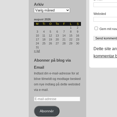
Arkiv
Arkiv
Websted
august 2026
M
Ti
O
To
F
L
S
1
2
Gem mit nav
3
4
5
6
7
8
9
10
11
12
13
14
15
16
17
18
19
20
21
22
23
24
25
26
27
28
29
30
31
Dette site a
« jul
kommentar b
Abonner på blog via
Email
Indtast din e-mail-adresse for at
blive tilmeldt og modtage besked
om nye indlæg på dette websted
via e-mail.
E-
mail-
adresse
Abonnér