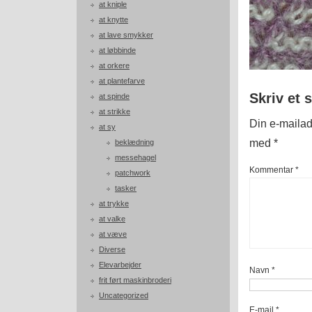
at kniple
at knytte
at lave smykker
at løbbinde
at orkere
at plantefarve
Skriv et 
at spinde
at strikke
Din e-mailadr
at sy
med
*
beklædning
messehagel
Kommentar
*
patchwork
tasker
at trykke
at valke
at væve
Diverse
Elevarbejder
Navn
*
frit ført maskinbroderi
Uncategorized
E-mail
*