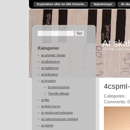
Inspiration eller en lille historie.
Vejledninger
At sk
At skab
Kategorier
Et indblik i mine ele
at arbejde i læder
at båndvæve
at batikfarve
at brikvæve
at brodere
4cspml
broderimaskine
Tekstile billeder
Categories:
at filte
Comments: 0
at flette kurve
at genbruge/redesigne
at hakke/tunesisk hækling
at hækle