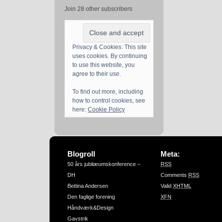
Join 28 other subscribers
Privacy & Cookies: This site
uses cookies. By continuing
to use this website, you
agree to their use.
To find out more, including
how to control cookies, see
here:
Cookie Policy
Blogroll
Meta:
50 års jubilæumskonference –
RSS
DH
Comments
RSS
Bettina Andersen
Valid
XHTML
Den faglige forening
XFN
Håndværk&Design
Gavstrik