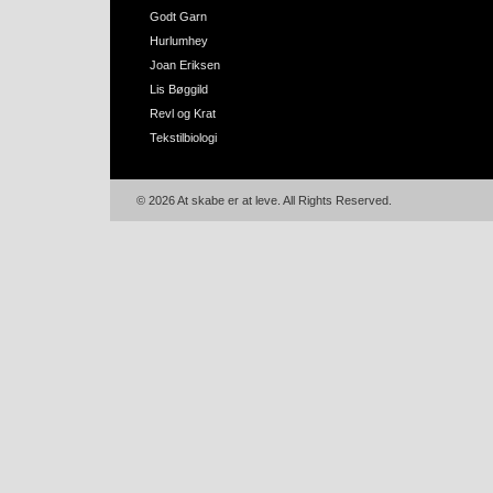
Godt Garn
Hurlumhey
Joan Eriksen
Lis Bøggild
Revl og Krat
Tekstilbiologi
© 2026 At skabe er at leve. All Rights Reserved.