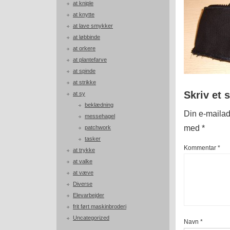
at kniple
at knytte
at lave smykker
at løbbinde
at orkere
at plantefarve
at spinde
at strikke
Skriv et 
at sy
beklædning
Din e-mailadr
messehagel
med
*
patchwork
tasker
Kommentar
*
at trykke
at valke
at væve
Diverse
Elevarbejder
frit ført maskinbroderi
Uncategorized
Navn
*