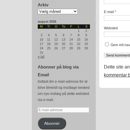
Arkiv
Arkiv
E-mail
*
august 2026
M
Ti
O
To
F
L
S
Websted
1
2
3
4
5
6
7
8
9
10
11
12
13
14
15
16
17
18
19
20
21
22
23
Gem mit nav
24
25
26
27
28
29
30
31
« jul
Dette site a
Abonner på blog via
Email
kommentar b
Indtast din e-mail-adresse for at
blive tilmeldt og modtage besked
om nye indlæg på dette websted
via e-mail.
E-
mail-
adresse
Abonnér