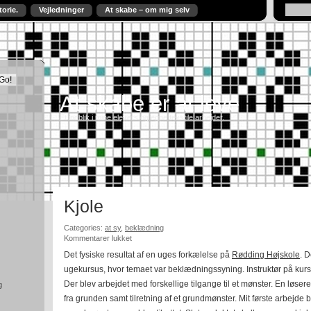
torie.
Vejledninger
At skabe – om mig selv
At skabe er at leve
Et indblik i mine elevers og egne tekstile arbejder.
Kjole
Categories:
at sy
,
beklædning
til
Kommentarer lukket
Kjole
Det fysiske resultat af en uges forkælelse på
Rødding Højskole
. D
ugekursus, hvor temaet var beklædningssyning. Instruktør på kurs
Der blev arbejdet med forskellige tilgange til et mønster. En løser
g
fra grunden samt tilretning af et grundmønster. Mit første arbejde