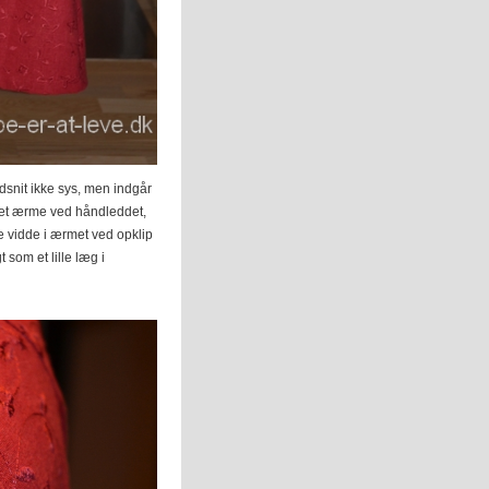
dsnit ikke sys, men indgår
nket ærme ved håndleddet,
e vidde i ærmet ved opklip
 som et lille læg i