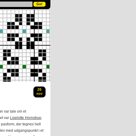
26
nov
er var tale om et
et var
Liselotte Hornstrup
.
e pasform, der tegnes helt
 blev med udgangspunkt i et