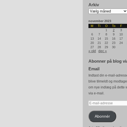
Arkiv
Arkiv
november 2023
M
Ti
O
To
F
1
2
3
6
7
8
9
10
13
14
15
16
17
20
21
22
23
24
27
28
29
30
« okt
dec »
Abonner på blog vi
Email
Indtast din e-mail-adresse
blive tilmeldt og modtag
om nye indlæg på dette 
via e-mail.
E-
mail-
adresse
Abonnér