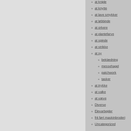
at kniple
at knytte
at lave smykker
at løbbinde
at orkere
at plantefarve
at spinde
at strikke
at sy
beklædning
messehagel
patchwork
tasker
at trykke
at valke
at væve
Diverse
Elevarbejder
frit ført maskinbroderi
Uncategorized