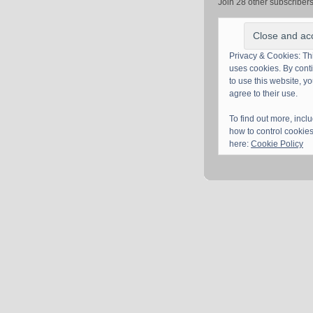
Join 28 other subscriber
Privacy & Cookies: Thi
uses cookies. By cont
to use this website, y
agree to their use.
To find out more, incl
how to control cookies
here:
Cookie Policy