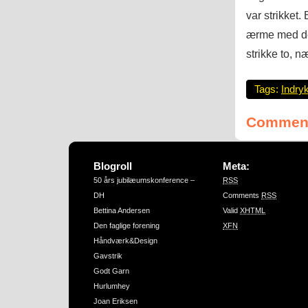
var strikket.
ærme med de
strikke to, 
Tags:
Indry
Comment
Blogroll
Meta:
50 års jubilæumskonference –
RSS
DH
Comments
RSS
Bettina Andersen
Valid
XHTML
Den faglige forening
XFN
Håndværk&Design
Gavstrik
Godt Garn
Hurlumhey
Joan Eriksen