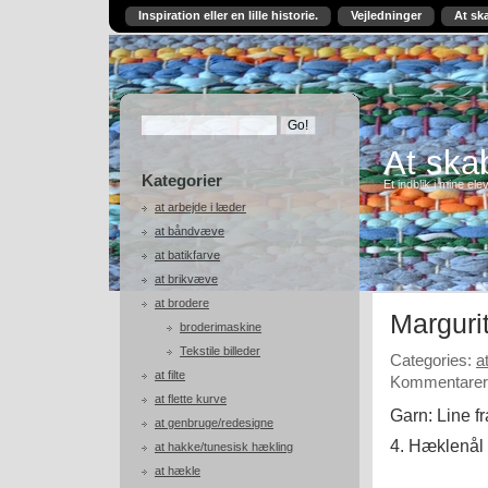
Inspiration eller en lille historie.
Vejledninger
At sk
At skab
Kategorier
Et indblik i mine ele
at arbejde i læder
at båndvæve
at batikfarve
at brikvæve
at brodere
Marguri
broderimaskine
Tekstile billeder
Categories:
a
at filte
Kommentarer 
at flette kurve
Garn: Line f
at genbruge/redesigne
4. Hæklenål n
at hakke/tunesisk hækling
at hækle