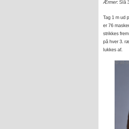
Ærmer
: Slå 
Tag 1 m ud p
er 76 masker
strikkes frem
på hver 3. r
lukkes af.