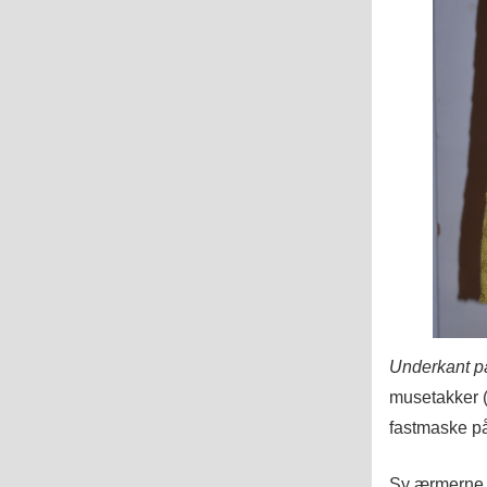
Underkant p
musetakker (
fastmaske på
Sy ærmerne i