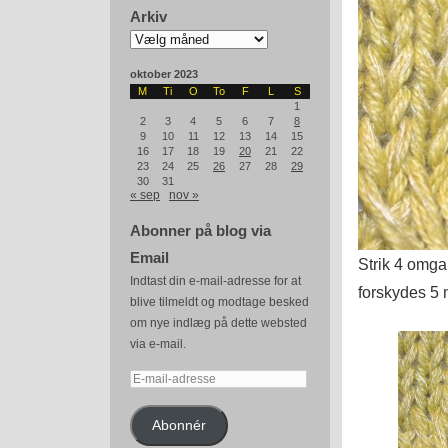
Arkiv
Arkiv
oktober 2023
M
Ti
O
To
F
L
S
1
2
3
4
5
6
7
8
9
10
11
12
13
14
15
16
17
18
19
20
21
22
23
24
25
26
27
28
29
30
31
« sep
nov »
Abonner på blog via
Email
Strik 4 omg
Indtast din e-mail-adresse for at
forskydes 5 
blive tilmeldt og modtage besked
om nye indlæg på dette websted
via e-mail.
E-
mail-
adresse
Abonnér