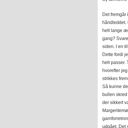
Det fremgår i
håndleddet. 
helt lange æ
gang? Svaret 
siden. I en t
Dette fordi j
helt passer. 
hvorefter jeg
strikkes fre
Så kunne det
bullen skred 
der sikkert v
Margeritemøn
garnforretni
udgået. Det v