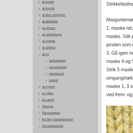
at kniple
Strikkefasth
at knytte
at lave smykker
Marguritemøn
at løbbinde
1. maske ret
at orkere
at plantefarve
maske. Stik 
at spinde
pinden som e
at strikke
3. Gå igen n
at sy
maske 4 og 
beklædning
messehagel
Strik 5 mas
patchwork
omgang/rækk
tasker
maske 1, 3 og
at trykke
at valke
ved frem- og 
at væve
Diverse
Elevarbejder
frit ført maskinbroderi
Uncategorized