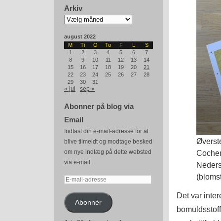
Arkiv
Arkiv
august 2022
M
Ti
O
To
F
L
S
1
2
3
4
5
6
7
8
9
10
11
12
13
14
15
16
17
18
19
20
21
22
23
24
25
26
27
28
29
30
31
« jul
sep »
Abonner på blog via
Email
Indtast din e-mail-adresse for at
Øverste
blive tilmeldt og modtage besked
om nye indlæg på dette websted
Cochen
via e-mail.
Nederst
(bloms
E-
mail-
Det var inte
adresse
Abonnér
bomuldsstoff