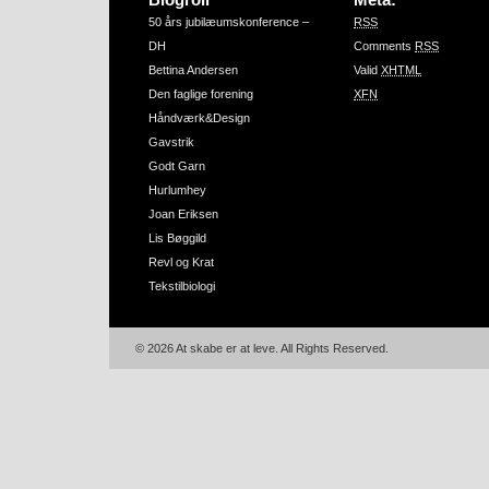
50 års jubilæumskonference –
RSS
DH
Comments
RSS
Bettina Andersen
Valid
XHTML
Den faglige forening
XFN
Håndværk&Design
Gavstrik
Godt Garn
Hurlumhey
Joan Eriksen
Lis Bøggild
Revl og Krat
Tekstilbiologi
© 2026 At skabe er at leve. All Rights Reserved.