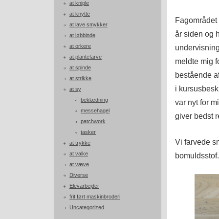
at kniple
at knytte
Fagområdet va
at lave smykker
år siden og h
at løbbinde
at orkere
undervisning
at plantefarve
meldte mig fo
at spinde
bestående af
at strikke
i kursusbesk
at sy
beklædning
var nyt for m
messehagel
giver bedst r
patchwork
tasker
Vi farvede s
at trykke
at valke
bomuldsstof.
at væve
Diverse
Elevarbejder
frit ført maskinbroderi
Uncategorized