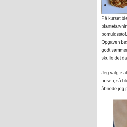
På kurset bl
plantefarvni
bomuldsstof.
Opgaven best
godt sammen 
skulle det d
Jeg valgte a
posen, så bl
åbnede jeg p