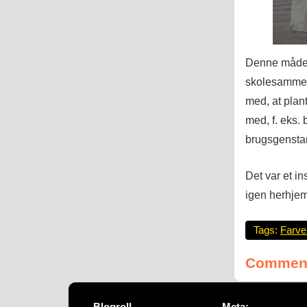
Denne måde a
skolesammenh
med, at plan
med, f. eks. 
brugsgensta
Det var et i
igen herhje
Tags:
Farve
Comment
Blogroll
Meta: