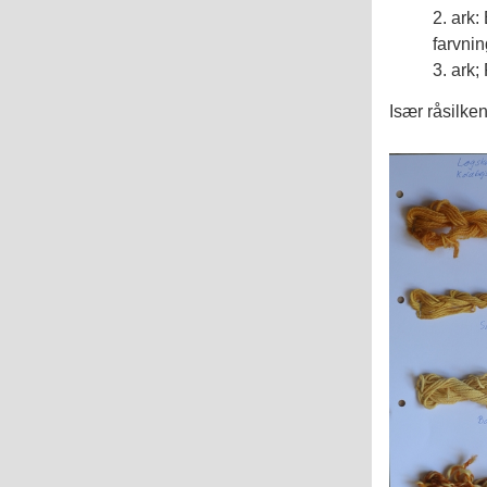
2. ark:
farvnin
3. ark
Især råsilken 