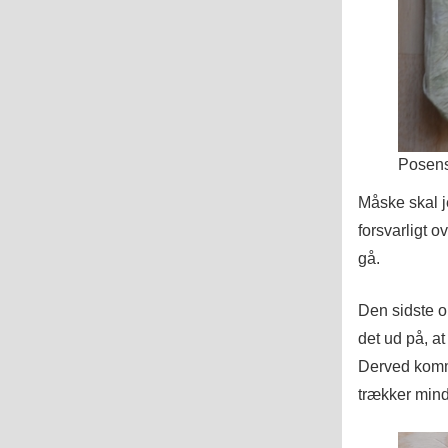
Posens
Måske skal 
forsvarligt 
gå.
Den sidste o
det ud på, a
Derved komme
trækker mind