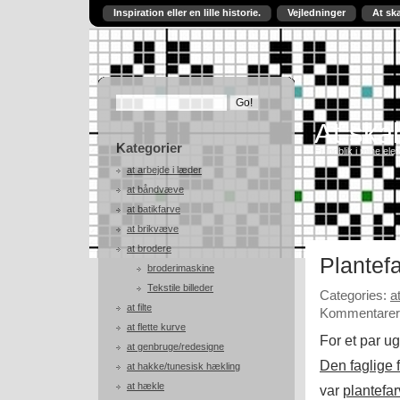
Inspiration eller en lille historie.
Vejledninger
At sk
At skab
Kategorier
Et indblik i mine ele
at arbejde i læder
at båndvæve
at batikfarve
at brikvæve
at brodere
Plantef
broderimaskine
Tekstile billeder
Categories:
a
at filte
Kommentarer 
at flette kurve
For et par u
at genbruge/redesigne
Den faglige
at hakke/tunesisk hækling
at hækle
var
plantefar