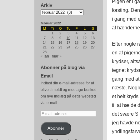
Pigen er i g
Arkiv
forsting. Den
Arkiv
i gang med e
februar 2022
af hænderne 
M
Ti
O
To
F
L
S
1
2
3
4
5
6
7
8
9
10
11
12
13
14
15
16
17
18
19
20
Efter nogle 
21
22
23
24
25
26
27
en af pigern
28
« jan
mar »
krydser, alts
Abonner på blog via
tegnet krydse
Email
gang med at 
Indtast din e-mail-adresse for at
næste. Nogle
blive tilmeldt og modtage besked
et helt kryd
om nye indlæg på dette websted
via e-mail.
til at hælde
det svære S 
E-
mail-
jeg havde no
adresse
Abonnér
yndlingsfarve