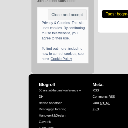
Join 28 other subscribers
Tags:
bogm
Privacy & Cookies: This site
uses cookies. By continuing
to use this website, you
agree to their use.
To find out more, including
how to control cookies, see
here:
Cookie Policy
Blogroll
Meta:
50 års jubilæumskonference –
RSS
DH
Comments
RSS
Bettina Andersen
Valid
XHTML
Den faglige forening
XFN
Håndværk&Design
Gavstrik