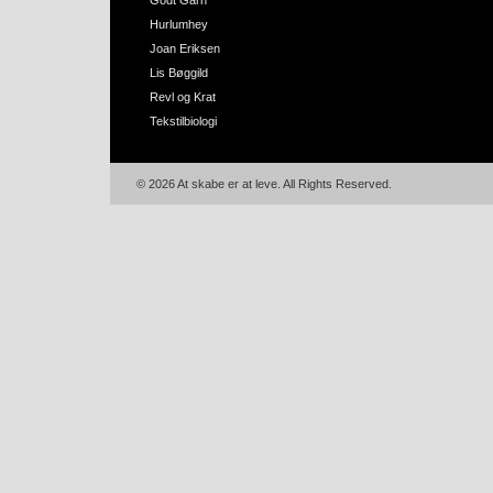
Godt Garn
Hurlumhey
Joan Eriksen
Lis Bøggild
Revl og Krat
Tekstilbiologi
© 2026 At skabe er at leve. All Rights Reserved.