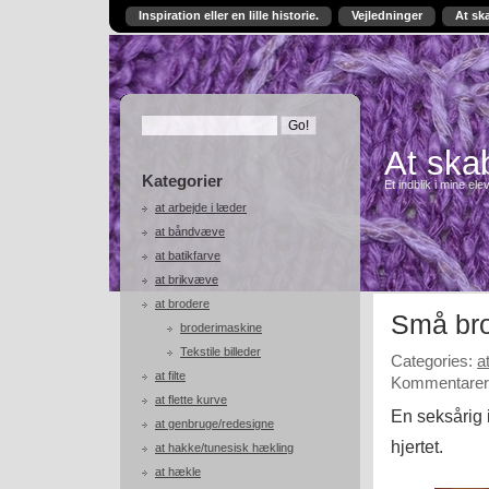
Inspiration eller en lille historie.
Vejledninger
At sk
At skab
Kategorier
Et indblik i mine ele
at arbejde i læder
at båndvæve
at batikfarve
at brikvæve
at brodere
Små br
broderimaskine
Tekstile billeder
Categories:
a
at filte
Kommentarer 
at flette kurve
En seksårig
at genbruge/redesigne
hjertet.
at hakke/tunesisk hækling
at hækle