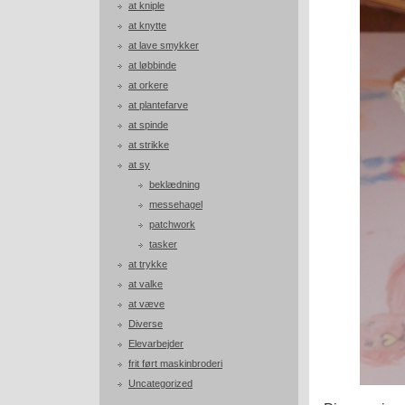
at kniple
at knytte
at lave smykker
at løbbinde
at orkere
at plantefarve
at spinde
at strikke
at sy
beklædning
messehagel
patchwork
tasker
at trykke
at valke
at væve
Diverse
Elevarbejder
frit ført maskinbroderi
Uncategorized