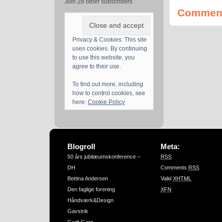
Join 28 other subscribers
Comment
Privacy & Cookies: This site
uses cookies. By continuing
to use this website, you
agree to their use.
To find out more, including
how to control cookies, see
here:
Cookie Policy
Blogroll
Meta:
50 års jubilæumskonference –
RSS
DH
Comments
RSS
Bettina Andersen
Valid
XHTML
Den faglige forening
XFN
Håndværk&Design
Gavstrik