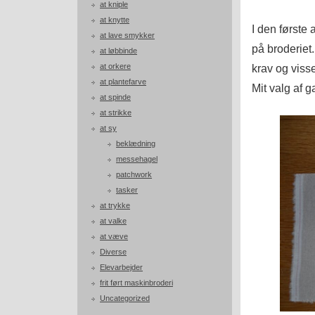
at kniple
at knytte
I den første
at lave smykker
på broderiet
at løbbinde
at orkere
krav og viss
at plantefarve
Mit valg af g
at spinde
at strikke
at sy
beklædning
messehagel
patchwork
tasker
at trykke
at valke
at væve
Diverse
Elevarbejder
frit ført maskinbroderi
Uncategorized