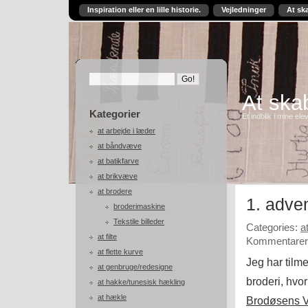
Inspiration eller en lille historie.
Vejledninger
At sk
At skab
Kategorier
Et indblik i mine ele
at arbejde i læder
at båndvæve
at batikfarve
at brikvæve
at brodere
1. adve
broderimaskine
Tekstile billeder
Categories:
a
at filte
Kommentarer 
at flette kurve
Jeg har tilm
at genbruge/redesigne
broderi, hvo
at hakke/tunesisk hækling
at hækle
Brodøsens 