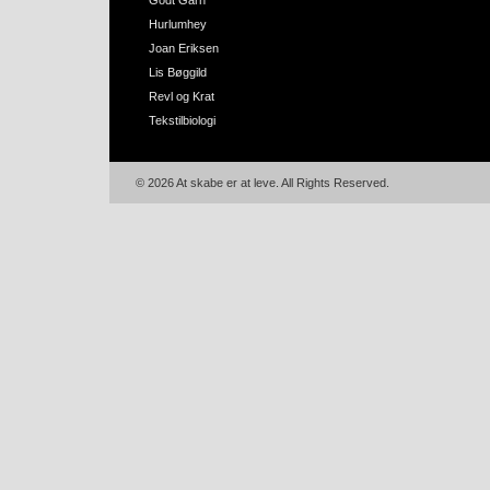
Godt Garn
Hurlumhey
Joan Eriksen
Lis Bøggild
Revl og Krat
Tekstilbiologi
© 2026 At skabe er at leve. All Rights Reserved.