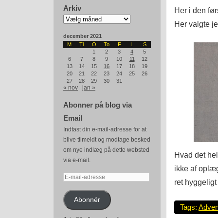
Arkiv
Her i den før
Arkiv
Her valgte je
december 2021
M
Ti
O
To
F
L
S
1
2
3
4
5
6
7
8
9
10
11
12
13
14
15
16
17
18
19
20
21
22
23
24
25
26
27
28
29
30
31
« nov
jan »
Abonner på blog via
Email
Indtast din e-mail-adresse for at
blive tilmeldt og modtage besked
om nye indlæg på dette websted
Hvad det hel
via e-mail.
ikke af oplæ
E-
ret hyggelig
mail-
adresse
Abonnér
Tags:
Adven