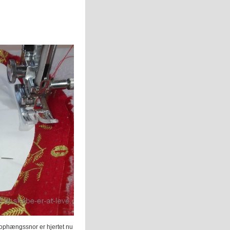
 ophængssnor er hjertet nu