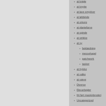
at kniple
at knytte
at lave smykker
at løbbinde
at orkere
at plantefarve
at spinde
at strikke
at sy
beklædning
messehagel
patchwork
tasker
at trykke
at valke
at væve
Diverse
Elevarbejder
frit ført maskinbroderi
Uncategorized