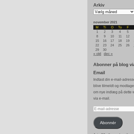
Arkiv
Arkiv
november 2021
M
Ti
O
To
F
1
2
3
4
5
8
9
10
11
12
15
16
17
18
19
22
23
24
25
26
29
30
« okt
dec »
Abonner på blog vi
Email
Indtast din e-mail-adresse
blive tilmeldt og modtag
om nye indlæg på dette 
via e-mail.
E-
mail-
adresse
Abonnér