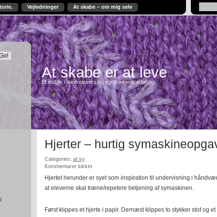
torie.
Vejledninger
At skabe – om mig selv
At skabe er at leve
Et indblik i mine elevers og egne tekstile arbejder.
Hjerter – hurtig symaskineopga
Categories:
at sy
til
Kommentarer lukket
Hjerter
Hjertet herunder er syet som inspiration til undervisning i håndvæ
–
at eleverne skal træne/repetere betjening af symaskinen.
hurtig
symaskineopgave
g
Først klippes et hjerte i papir. Dernæst klippes to stykker stof og et