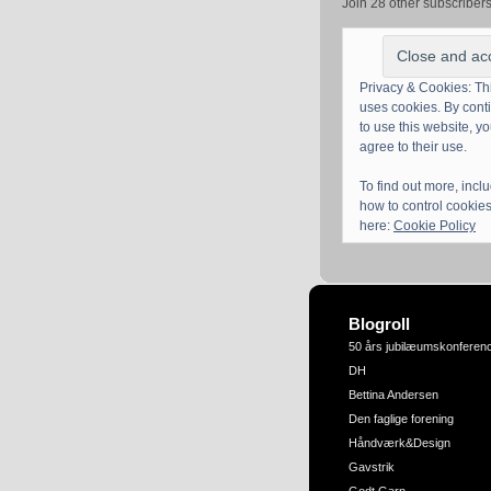
Join 28 other subscriber
Privacy & Cookies: Thi
uses cookies. By cont
to use this website, y
agree to their use.
To find out more, incl
how to control cookies
here:
Cookie Policy
Blogroll
50 års jubilæumskonferen
DH
Bettina Andersen
Den faglige forening
Håndværk&Design
Gavstrik