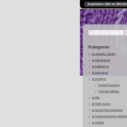
Inspiration eller en lille his
Kategorier
at arbejde i læder
at båndvæve
at batikfarve
at brikvæve
at brodere
broderimaskine
Tekstile billeder
at filte
at flette kurve
at genbruge/redesigne
at hakke/tunesisk hæklin
at hækle