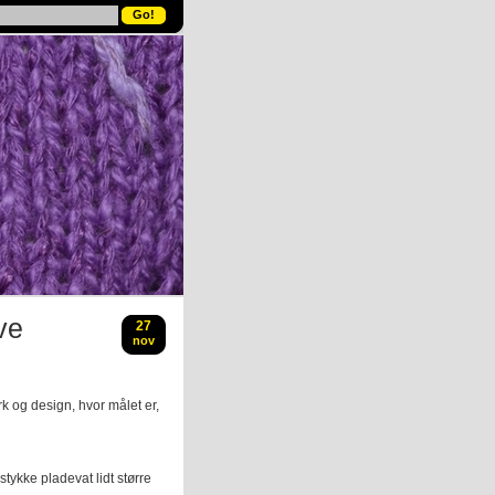
ve
27
nov
rk og design, hvor målet er,
 stykke pladevat lidt større