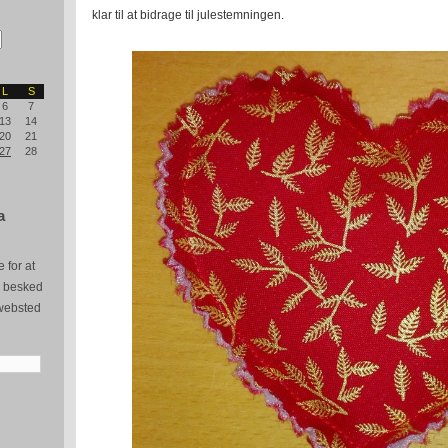
klar til at bidrage til julestemningen.
L
S
6
7
13
14
20
21
27
28
a
 for at
e besked
websted