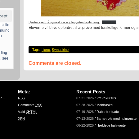
s
Hjerter syet på symaskine – julepynt-arbejdsgang.
Download
s site
Eleverne vil blive opfordret til at prøve med forskellige former og st
inuing
ou
Tags:
hjerte
,
Symaskine
uding
, see
Comments are closed.
Meta:
Recent Posts
ce –
RSS
07-31-2026
/
Vævekursus
Comments
RSS
07-28-2026
/
Mobiltaske
Valid
XHTML
07-19-2026
/
Rabarberblade
XFN
07-13-2026
/
Barnetrøje med hulmønster
06-22-2026
/
Hæklede halvvanter