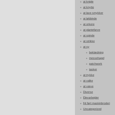
at kniple
at knytte
at lave smykker
at løbbinde
at orkere
at plantefarve
at spinde
at strikke
at sy
beklædning
messehagel
patchwork
tasker
at trykke
at valke
at væve
Diverse
Elevarbejder
frit ført maskinbroderi
Uncategorized