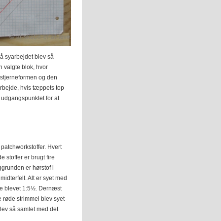
å syarbejdet blev så
n valgte blok, hvor
er stjerneformen og den
arbejde, hvis tæppets top
 udgangspunktet for at
 patchworkstoffer. Hvert
 stoffer er brugt fire
grunden er hørstof i
midterfelt. Alt er syet med
e blevet 1:5½. Dernæst
e røde strimmel blev syet
 blev så samlet med det