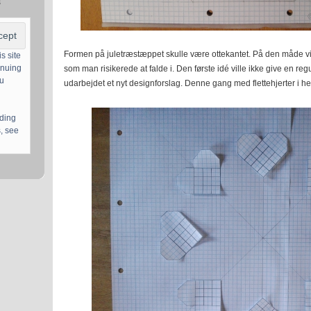
s
Formen på juletræstæppet skulle være ottekantet. På den måde vil
s site
inuing
som man risikerede at falde i. Den første idé ville ikke give en reg
ou
udarbejdet et nyt designforslag. Denne gang med flettehjerter i he
uding
, see