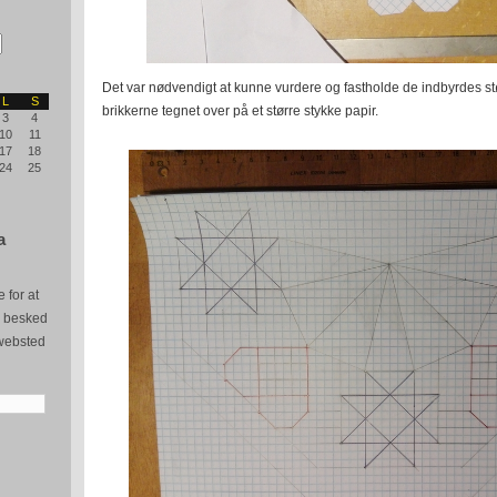
Det var nødvendigt at kunne vurdere og fastholde de indbyrdes stø
L
S
brikkerne tegnet over på et større stykke papir.
3
4
10
11
17
18
24
25
a
 for at
e besked
websted