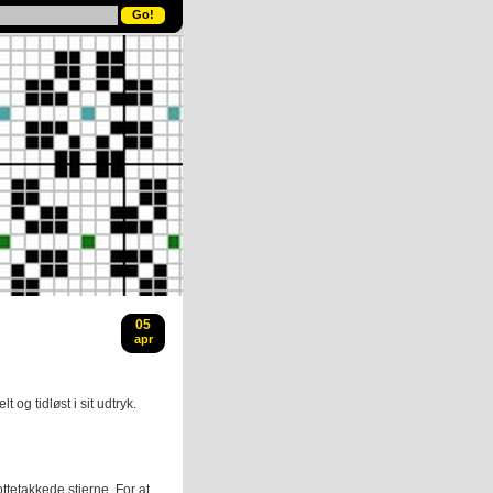
05
apr
 og tidløst i sit udtryk.
ottetakkede stjerne. For at