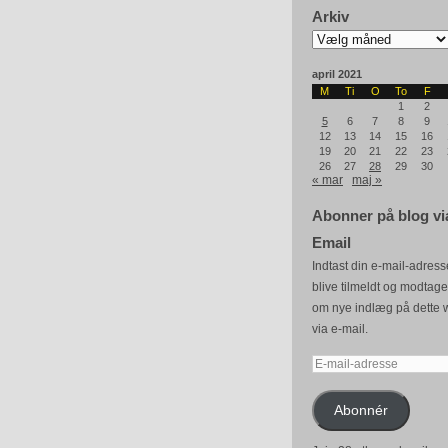
Arkiv
Arkiv
april 2021
M
Ti
O
To
F
1
2
5
6
7
8
9
12
13
14
15
16
19
20
21
22
23
26
27
28
29
30
« mar
maj »
Abonner på blog vi
Email
Indtast din e-mail-adresse
blive tilmeldt og modtag
om nye indlæg på dette 
via e-mail.
E-
mail-
adresse
Abonnér