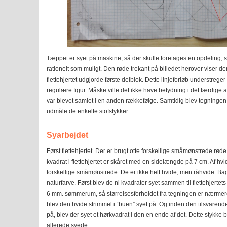
Tæppet er syet på maskine, så der skulle foretages en opdeling, s
rationelt som muligt. Den røde trekant på billedet herover viser de
flettehjertet udgjorde første delblok. Dette linjeforløb understreg
regulære figur. Måske ville det ikke have betydning i det færdige 
var blevet samlet i en anden rækkefølge. Samtidig blev tegningen
udmåle de enkelte stofstykker.
Syarbejdet
Først flettehjertet. Der er brugt otte forskellige småmønstrede røde
kvadrat i flettehjertet er skåret med en sidelængde på 7 cm. Af hvide
forskellige småmønstrede. De er ikke helt hvide, men råhvide. Bag
naturfarve. Først blev de ni kvadrater syet sammen til flettehjertets 
6 mm. sømmerum, så størrelsesforholdet fra tegningen er nærmer
blev den hvide strimmel i “buen” syet på. Og inden den tilsvarend
på, blev der syet et hørkvadrat i den en ende af det. Dette stykke
allerede syede.