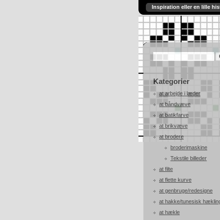
Inspiration eller en lille his
Kategorier
at arbejde i læder
at båndvæve
at batikfarve
at brikvæve
at brodere
broderimaskine
Tekstile billeder
at filte
at flette kurve
at genbruge/redesigne
at hakke/tunesisk hæklin
at hækle