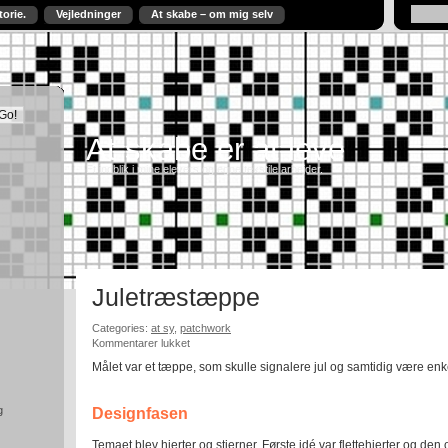
torie.
Vejledninger
At skabe – om mig selv
At skabe er at leve
Et indblik i mine elevers og egne tekstile arbejder.
Juletræstæppe
Categories:
at sy
,
patchwork
til
Kommentarer lukket
Juletræstæppe
Målet var et tæppe, som skulle signalere jul og samtidig være enkelt
g
Designfasen
Temaet blev hjerter og stjerner. Første idé var flettehjerter og den 