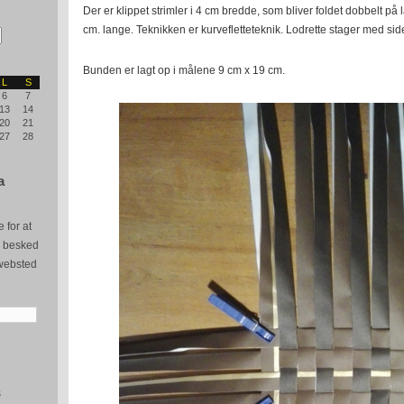
Der er klippet strimler i 4 cm bredde, som bliver foldet dobbelt på 
cm. lange. Teknikken er kurvefletteteknik. Lodrette stager med side
Bunden er lagt op i målene 9 cm x 19 cm.
L
S
6
7
13
14
20
21
27
28
a
 for at
e besked
websted
s