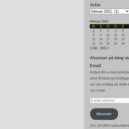
Arkiv
Arkiv
februar 2021
M
Ti
O
To
F
1
2
3
4
5
8
9
10
11
12
15
16
17
18
19
22
23
24
25
26
« jan
mar »
Abonner på blog vi
Email
Indtast din e-mail-adresse
blive tilmeldt og modtag
om nye indlæg på dette 
via e-mail.
E-
mail-
adresse
Abonnér
Join 28 other subscriber