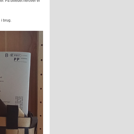
r. På billedet herover er
 i brug.