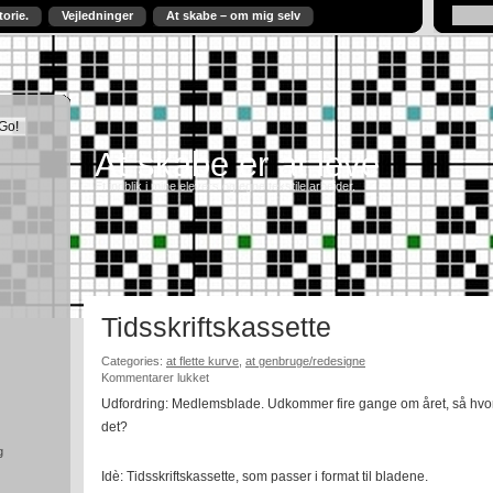
torie.
Vejledninger
At skabe – om mig selv
At skabe er at leve
Et indblik i mine elevers og egne tekstile arbejder.
Tidsskriftskassette
Categories:
at flette kurve
,
at genbruge/redesigne
til
Kommentarer lukket
Tidsskriftskassette
Udfordring: Medlemsblade. Udkommer fire gange om året, så hvord
det?
g
Idè: Tidsskriftskassette, som passer i format til bladene.