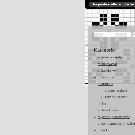
Inspiration eller en lille his
Kategorier
at arbejde i læder
at båndvæve
at batikfarve
at brikvæve
at brodere
broderimaskine
Tekstile billeder
at filte
at flette kurve
at genbruge/redesigne
at hakke/tunesisk hæklin
at hækle