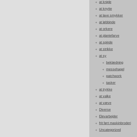
at kniple
at knytte
at lave smykker
at løbbinde
at orkere
at plantefarve
at spinde
at strikke
at sy
beklædning
messehagel
patchwork
tasker
at trykke
at valke
at væve
Diverse
Elevarbejder
frit ført maskinbroderi
Uncategorized