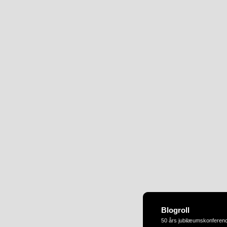
Blogroll
50 års jubilæumskonferen