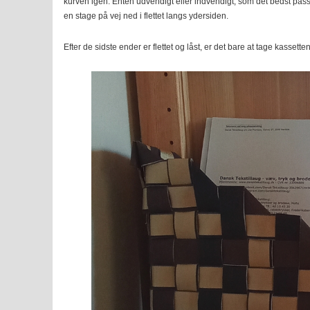
kurven igen. Enten udvendigt eller indvendigt, som det bedst passe
en stage på vej ned i flettet langs ydersiden.
Efter de sidste ender er flettet og låst, er det bare at tage kassetten