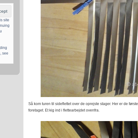
s site
inuing
ou
uding
, see
Så kom turen til sideflettet over de oprejste stager. Her er de førs
foretaget. Et kig ind i flettearbejdet ovenfra.