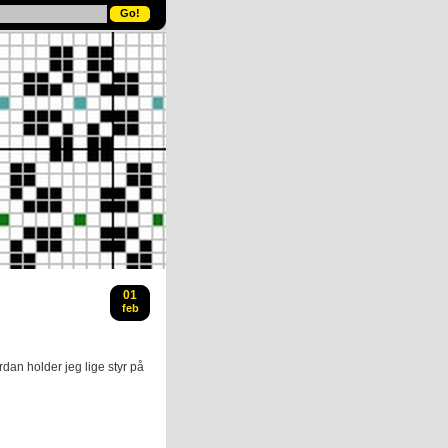
01
feb
an holder jeg lige styr på