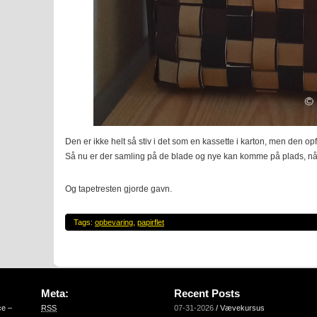
Den er ikke helt så stiv i det som en kassette i karton, men den op
Så nu er der samling på de blade og nye kan komme på plads, når
Og tapetresten gjorde gavn.
Tags:
opbevaring
,
papirflet
Meta:
Recent Posts
ce –
RSS
07-31-2026
/
Vævekursus