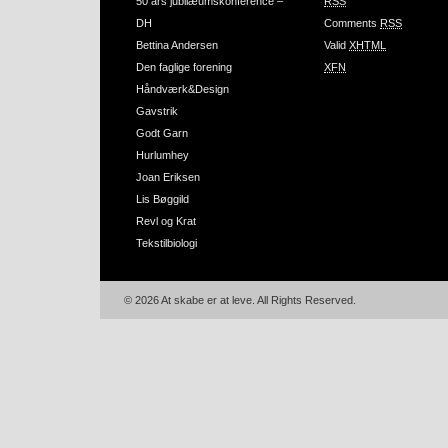
50 års jubilæumskonference –
RSS
DH
Comments
RSS
Bettina Andersen
Valid
XHTML
Den faglige forening
XFN
Håndværk&Design
Gavstrik
Godt Garn
Hurlumhey
Joan Eriksen
Lis Bøggild
Revl og Krat
Tekstilbiologi
© 2026 At skabe er at leve. All Rights Reserved.