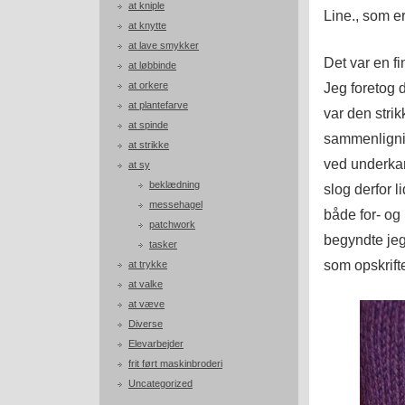
at kniple
Line., som 
at knytte
at lave smykker
Det var en fi
at løbbinde
at orkere
Jeg foretog d
at plantefarve
var den strik
at spinde
sammenlignin
at strikke
ved underkan
at sy
beklædning
slog derfor l
messehagel
både for- og 
patchwork
begyndte jeg 
tasker
som opskrift
at trykke
at valke
at væve
Diverse
Elevarbejder
frit ført maskinbroderi
Uncategorized