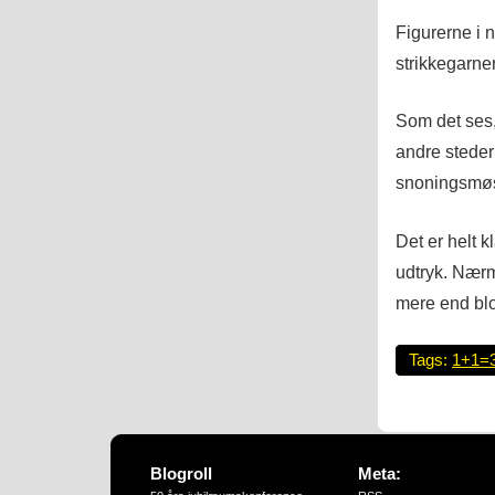
Figurerne i n
strikkegarner
Som det ses,
andre steder
snoningsmøsn
Det er helt k
udtryk. Nærm
mere end blot
Tags:
1+1=
Blogroll
Meta: