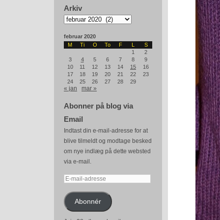
Arkiv
Arkiv
februar 2020
M
Ti
O
To
F
L
S
1
2
3
4
5
6
7
8
9
10
11
12
13
14
15
16
17
18
19
20
21
22
23
24
25
26
27
28
29
« jan
mar »
Abonner på blog via
Email
Indtast din e-mail-adresse for at
blive tilmeldt og modtage besked
om nye indlæg på dette websted
via e-mail.
E-
mail-
adresse
Abonnér