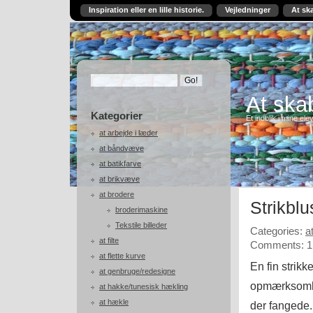
Inspiration eller en lille historie.
Vejledninger
At sk
At skab
Kategorier
Et indblik i mine ele
at arbejde i læder
at båndvæve
at batikfarve
at brikvæve
at brodere
Strikbl
broderimaskine
Tekstile billeder
Categories:
a
at filte
Comments: 1
at flette kurve
En fin strik
at genbruge/redesigne
opmærksomhed
at hakke/tunesisk hækling
at hækle
der fangede.