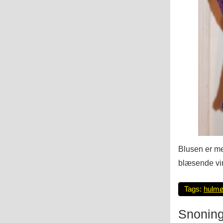
Blusen er me
blæsende vin
Tags:
hulmø
Snoning