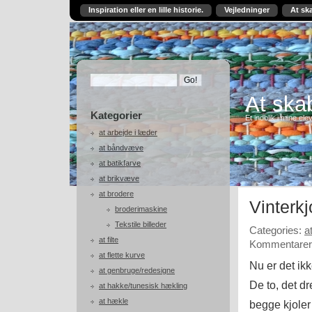
Inspiration eller en lille historie.
Vejledninger
At sk
At skab
Kategorier
Et indblik i mine ele
at arbejde i læder
at båndvæve
at batikfarve
at brikvæve
at brodere
Vinterkj
broderimaskine
Tekstile billeder
Categories:
a
at filte
Kommentarer 
at flette kurve
Nu er det ik
at genbruge/redesigne
De to, det dr
at hakke/tunesisk hækling
at hækle
begge kjoler