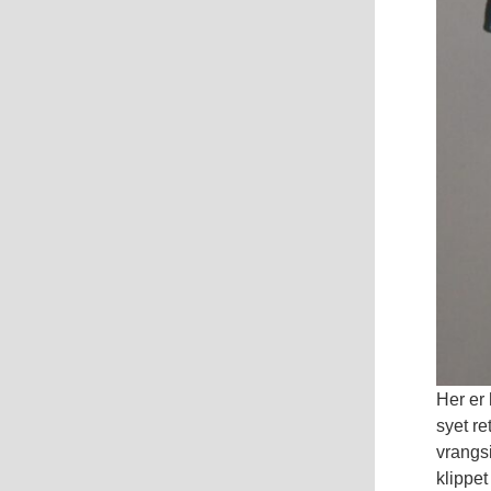
Her er 
syet re
vrangs
klippe