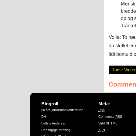
Mønstr
bredde
op og s
Trådret
Voila: To næs
da stoffet er
lidt bomuld 
Tags:
Vinter
Comment
Blogroll
Meta:
50 års jubilæumskonference –
RSS
DH
Comments
RSS
Bettina Andersen
Valid
XHTML
Den faglige forening
XFN