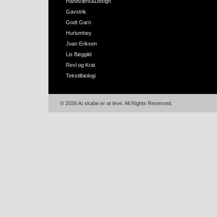
Håndværk&Design
Gavstrik
Godt Garn
Hurlumhey
Joan Eriksen
Lis Bøggild
Revl og Krat
Tekstilbiologi
© 2026 At skabe er at leve. All Rights Reserved.