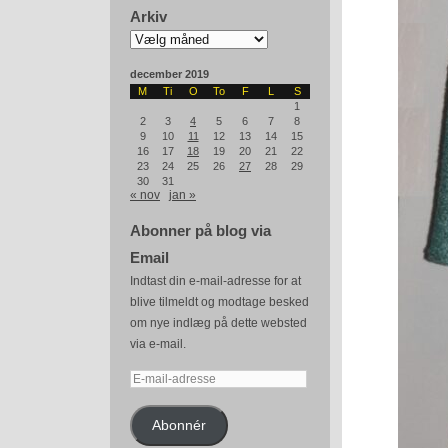
Arkiv
Arkiv
december 2019
M
Ti
O
To
F
L
S
1
2
3
4
5
6
7
8
9
10
11
12
13
14
15
16
17
18
19
20
21
22
23
24
25
26
27
28
29
30
31
« nov
jan »
Abonner på blog via
Email
Indtast din e-mail-adresse for at
blive tilmeldt og modtage besked
om nye indlæg på dette websted
via e-mail.
E-
mail-
adresse
Abonnér