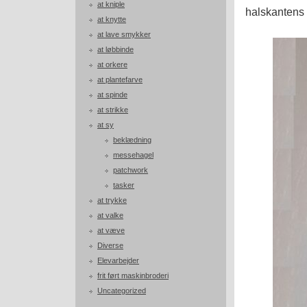
at kniple
halskantens 
at knytte
at lave smykker
at løbbinde
at orkere
at plantefarve
at spinde
at strikke
at sy
beklædning
messehagel
patchwork
tasker
at trykke
at valke
at væve
Diverse
Elevarbejder
frit ført maskinbroderi
Uncategorized