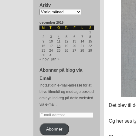
Arkiv
Arkiv
december 2019
M
Ti
O
To
F
L
S
1
2
3
4
5
6
7
8
9
10
11
12
13
14
15
16
17
18
19
20
21
22
23
24
25
26
27
28
29
30
31
« nov
jan »
Abonner på blog via
Email
Indtast din e-mail-adresse for at
blive tilmeldt og modtage besked
om nye indlæg på dette websted
via e-mail.
Det blev til 
E-
Og her ses t
mail-
adresse
Abonnér