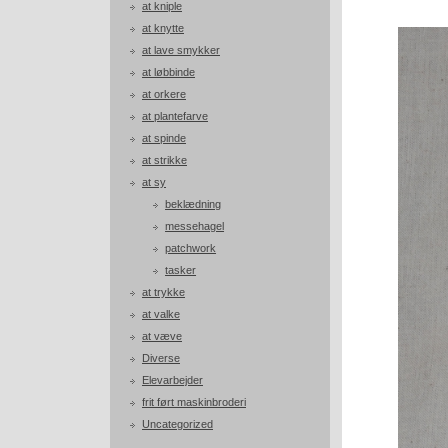
at kniple
at knytte
at lave smykker
at løbbinde
at orkere
at plantefarve
at spinde
at strikke
at sy
beklædning
messehagel
patchwork
tasker
at trykke
at valke
at væve
Diverse
Elevarbejder
frit ført maskinbroderi
Uncategorized