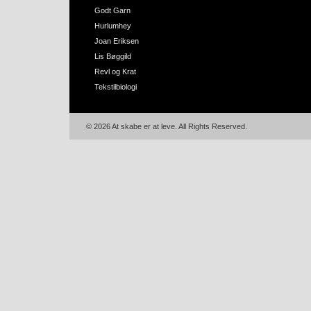
Godt Garn
Hurlumhey
Joan Eriksen
Lis Bøggild
Revl og Krat
Tekstilbiologi
© 2026 At skabe er at leve. All Rights Reserved.