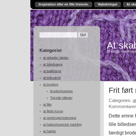
Inspiration eller en lille historie.
Vejledninger
At sk
At skab
Kategorier
Et indblik i mine ele
at arbejde i læder
at båndvæve
at batikfarve
at brikvæve
at brodere
Frit før
broderimaskine
Tekstile billeder
Categories:
a
at filte
Kommentarer 
at flette kurve
Dette emne h
at genbruge/redesigne
lille billedse
at hakke/tunesisk hækling
at hækle
færdigt brode