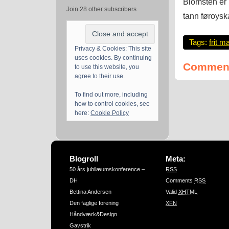
Blomsten er 
Join 28 other subscribers
tann føroysk
Tags:
frit m
Privacy & Cookies: This site
uses cookies. By continuing
Comment
to use this website, you
agree to their use.
To find out more, including
how to control cookies, see
here:
Cookie Policy
Blogroll
Meta:
50 års jubilæumskonference –
RSS
DH
Comments
RSS
Bettina Andersen
Valid
XHTML
Den faglige forening
XFN
Håndværk&Design
Gavstrik