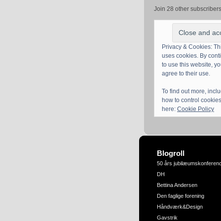
Join 28 other subscriber
Privacy & Cookies: Thi
uses cookies. By cont
to use this website, y
agree to their use.
To find out more, incl
how to control cookies
here:
Cookie Policy
Blogroll
50 års jubilæumskonferen
DH
Bettina Andersen
Den faglige forening
Håndværk&Design
Gavstrik