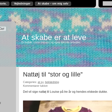
torie.
Vejledninger
At skabe – om mig selv
At skabe er at leve
Et indblik i mine elevers og egne tekstile arbejder.
Nattøj til “stor og lille”
Categories:
at sy
,
beklædning
til
Kommentarer lukket
Nattøj
Det vil sige nattøj til Louise på tre år og hendes elskede dukke.
til
“stor
og
g
lille”