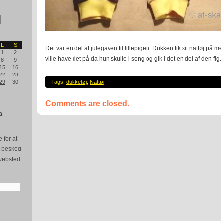
L
S
Det var en del af julegaven til lillepigen. Dukken fik sit nattøj på
1
2
ville have det på da hun skulle i seng og gik i det en del af den flg
8
9
15
16
22
23
29
30
Tags:
dukketøj
,
Nattøj
Comments are closed.
a
 for at
e besked
websted