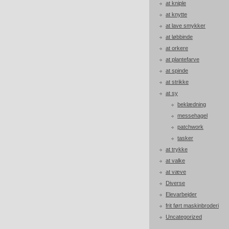
at kniple
at knytte
at lave smykker
at løbbinde
at orkere
at plantefarve
at spinde
at strikke
at sy
beklædning
messehagel
patchwork
tasker
at trykke
at valke
at væve
Diverse
Elevarbejder
frit ført maskinbroderi
Uncategorized