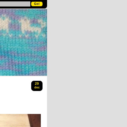
29
dec