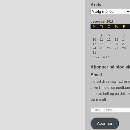
Arkiv
Arkiv
december 2018
M
Ti
O
To
F
3
4
5
6
7
10
11
12
13
14
17
18
19
20
21
24
25
26
27
28
31
« nov
jan »
Abonner på blog vi
Email
Indtast din e-mail-adresse
blive tilmeldt og modtag
om nye indlæg på dette 
via e-mail.
E-
mail-
adresse
Abonnér