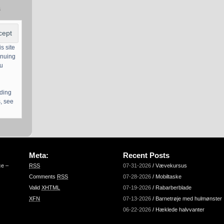
s
s site
inuing
ou
uding
, see
Meta:
Recent Posts
ce –
RSS
07-31-2026
/
Vævekursus
Comments
RSS
07-28-2026
/
Mobiltaske
Valid
XHTML
07-19-2026
/
Rabarberblade
XFN
07-13-2026
/
Barnetrøje med hulmønster
06-22-2026
/
Hæklede halvvanter