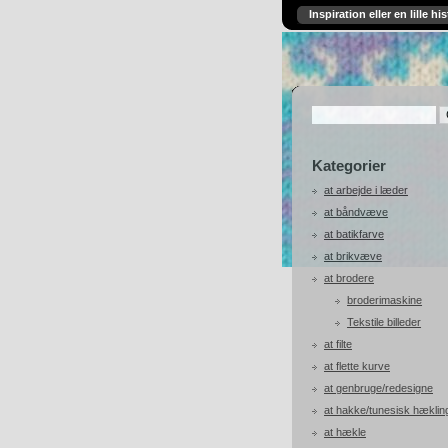
Inspiration eller en lille his
Kategorier
at arbejde i læder
at båndvæve
at batikfarve
at brikvæve
at brodere
broderimaskine
Tekstile billeder
at filte
at flette kurve
at genbruge/redesigne
at hakke/tunesisk hæklin
at hækle