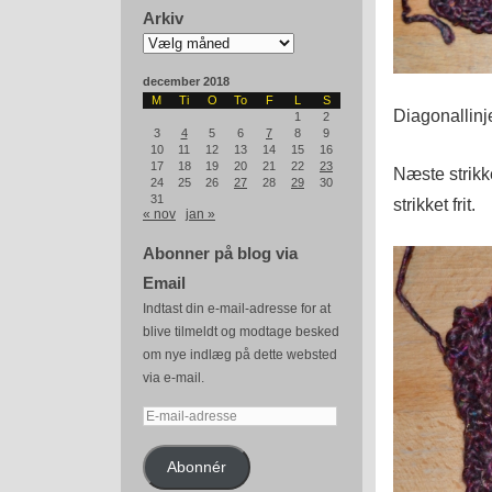
Arkiv
Arkiv
december 2018
M
Ti
O
To
F
L
S
Diagonallinj
1
2
3
4
5
6
7
8
9
10
11
12
13
14
15
16
17
18
19
20
21
22
23
Næste strikk
24
25
26
27
28
29
30
31
strikket frit.
« nov
jan »
Abonner på blog via
Email
Indtast din e-mail-adresse for at
blive tilmeldt og modtage besked
om nye indlæg på dette websted
via e-mail.
E-
mail-
adresse
Abonnér