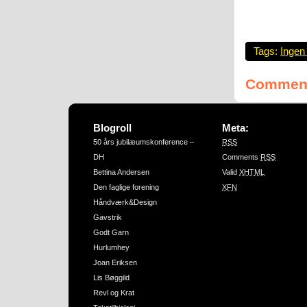
Tags:
Inge
Comment
Blogroll
Meta:
50 års jubilæumskonference –
RSS
DH
Comments
RSS
Bettina Andersen
Valid
XHTML
Den faglige forening
XFN
Håndværk&Design
Gavstrik
Godt Garn
Hurlumhey
Joan Eriksen
Lis Bøggild
Revl og Krat