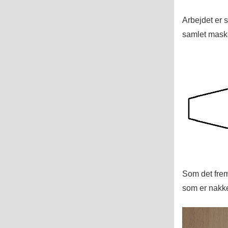
Arbejdet er s
samlet masker
Som det fremg
som er nakk