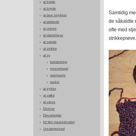
at kniple
at knytte
Samtidig med
at lave smykker
de såkaldte 
at løbbinde
at orkere
ofte med stj
at plantefarve
strikkeprøve.
at spinde
at strikke
at sy
beklædning
messehagel
patchwork
tasker
at trykke
at valke
at væve
Diverse
Elevarbejder
frit ført maskinbroderi
Uncategorized