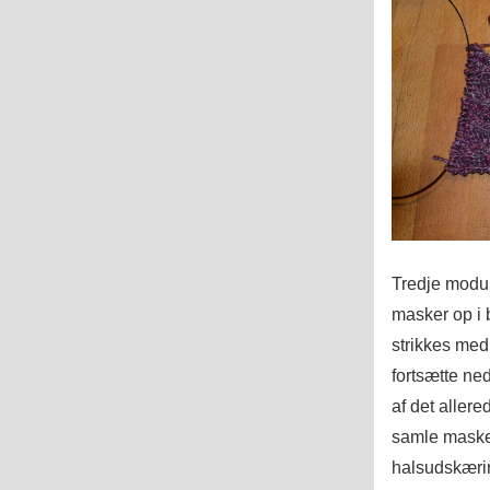
Tredje modul
masker op i 
strikkes med
fortsætte ne
af det aller
samle masker
halsudskærin