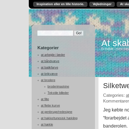
Inspiration eller en lille historie.
Vejledninger
At sk
At skab
Kategorier
Et indblik i mine ele
at arbejde i læder
at båndvæve
at batikfarve
at brikvæve
at brodere
Silketw
broderimaskine
Tekstile billeder
Categories:
a
at filte
Kommentarer 
at flette kurve
Jeg købte no
at genbruge/redesigne
“forarbejdet 
at hakke/tunesisk hækling
at hækle
banderolen.