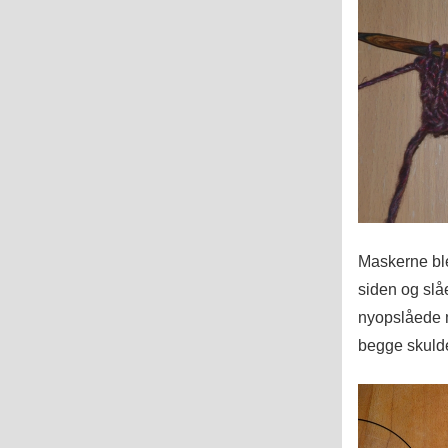
Maskerne ble
siden og slåe
nyopslåede m
begge skulde