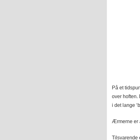
På et tidspun
over hoften.
i det lange ‘
Ærmerne er af
Tilsvarende e