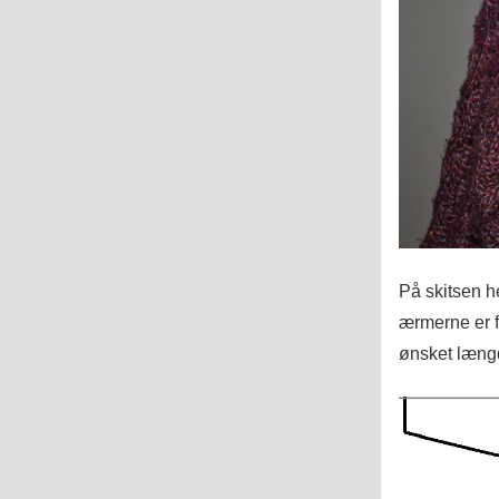
På skitsen he
ærmerne er f
ønsket læng