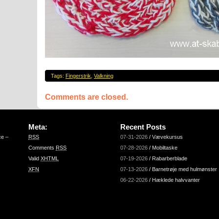
Tags:
Fingerstrik
,
Valkning
Comments are closed.
Meta:
Recent Posts
ce –
RSS
07-31-2026
/
Vævekursus
Comments
RSS
07-28-2026
/
Mobiltaske
Valid
XHTML
07-19-2026
/
Rabarberblade
XFN
07-13-2026
/
Barnetrøje med hulmønster
06-22-2026
/
Hæklede halvvanter