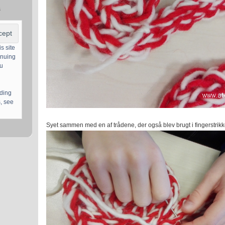
s
s site
inuing
ou
uding
, see
Syet sammen med en af trådene, der også blev brugt i fingerstrikk