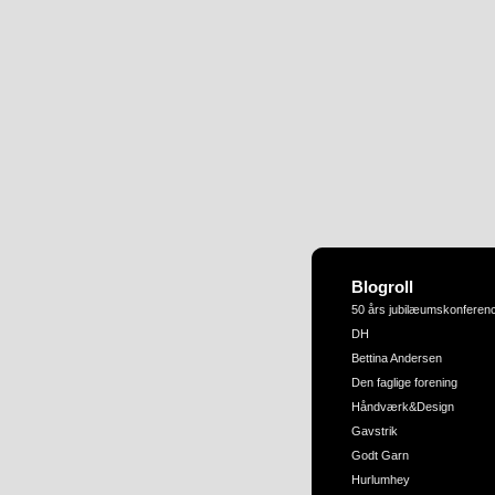
Blogroll
50 års jubilæumskonferen
DH
Bettina Andersen
Den faglige forening
Håndværk&Design
Gavstrik
Godt Garn
Hurlumhey