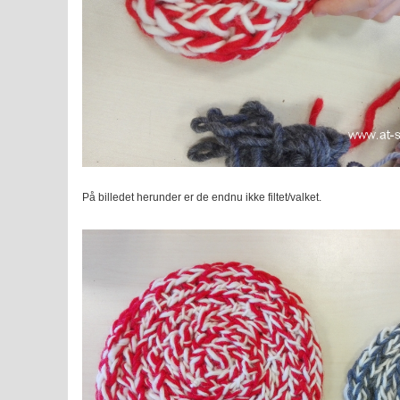
På billedet herunder er de endnu ikke filtet/valket.