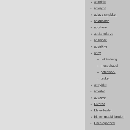
at kniple
at knytte
at lave smykker
at løbbinde
at orkere
at plantefarve
at spinde
at strikke
at sy
beklædning
messehagel
patchwork
tasker
at trykke
at valke
at væve
Diverse
Elevarbejder
frit ført maskinbroderi
Uncategorized