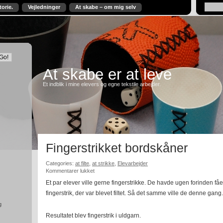
torie.
Vejledninger
At skabe – om mig selv
At skabe er at leve
Et indblik i mine elevers og egne tekstile arbejder.
Fingerstrikket bordskåner
Categories:
at filte
,
at strikke
,
Elevarbejder
til
Kommentarer lukket
Fingerstrikket
Et par elever ville gerne fingerstrikke. De havde ugen forinden få
bordskåner
fingerstrik, der var blevet filtet. Så det samme ville de denne gang.
g
Resultatet blev fingerstrik i uldgarn.