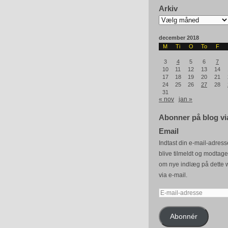
Arkiv
Arkiv
december 2018
M
Ti
O
To
F
3
4
5
6
7
10
11
12
13
14
17
18
19
20
21
24
25
26
27
28
31
« nov
jan »
Abonner på blog vi
Email
Indtast din e-mail-adresse
blive tilmeldt og modtag
om nye indlæg på dette 
via e-mail.
E-
mail-
adresse
Abonnér