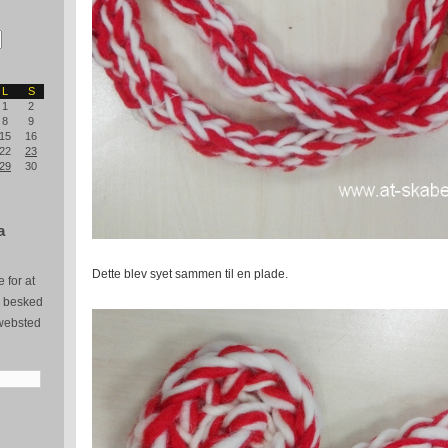
L
S
1
2
8
9
15
16
22
23
29
30
a
Dette blev syet sammen til en plade.
 for at
e besked
websted