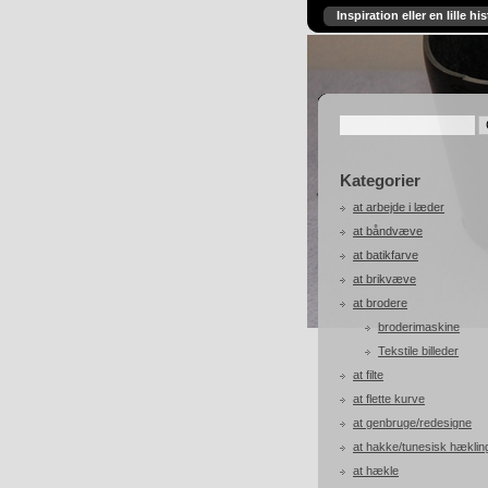
Inspiration eller en lille his
Kategorier
at arbejde i læder
at båndvæve
at batikfarve
at brikvæve
at brodere
broderimaskine
Tekstile billeder
at filte
at flette kurve
at genbruge/redesigne
at hakke/tunesisk hæklin
at hækle