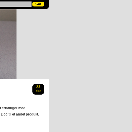
23
dec
et erfaringer med
 Dog til et andet produkt.