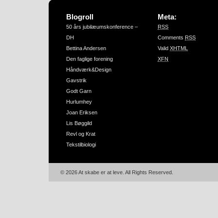
Blogroll
Meta:
50 års jubilæumskonference –
RSS
DH
Comments
RSS
Bettina Andersen
Valid
XHTML
Den faglige forening
XFN
Håndværk&Design
Gavstrik
Godt Garn
Hurlumhey
Joan Eriksen
Lis Bøggild
Revl og Krat
Tekstilbiologi
© 2026 At skabe er at leve. All Rights Reserved.