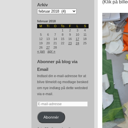
(Klik på bill
Arkiv
Arkiv
februar 2018
M
Ti
O
To
F
L
S
1
2
3
4
5
6
7
8
9
10
11
12
13
14
15
16
17
18
19
20
21
22
23
24
25
26
27
28
« jan
apr »
Abonner på blog via
Email
Indtast din e-mail-adresse for at
blive tilmeldt og modtage besked
om nye indlæg på dette websted
via e-mail.
E-
mail-
adresse
Abonnér