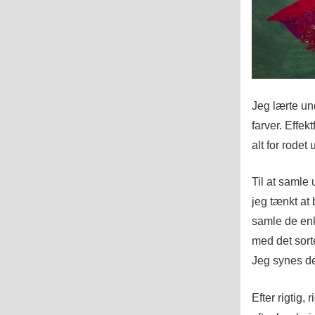
Jeg lærte un
farver. Effek
alt for rodet 
Til at samle
jeg tænkt at
samle de enk
med det sorte
Jeg synes de
Efter rigtig, 