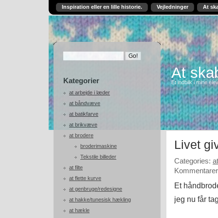
Inspiration eller en lille historie.
Vejledninger
At sk
At skab
Kategorier
Et indblik i mine ele
at arbejde i læder
at båndvæve
at batikfarve
at brikvæve
at brodere
Livet gi
broderimaskine
Tekstile billeder
Categories:
a
at filte
Kommentarer 
at flette kurve
Et håndbrode
at genbruge/redesigne
jeg nu får ta
at hakke/tunesisk hækling
at hækle