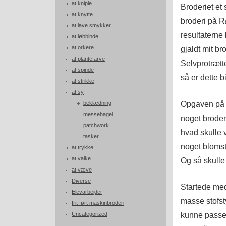
at kniple
Broderiet et 
at knytte
broderi på R
at lave smykker
resultaterne
at løbbinde
at orkere
gjaldt mit b
at plantefarve
Selvprotrætt
at spinde
så er dette 
at strikke
at sy
Opgaven på k
beklædning
messehagel
noget broder
patchwork
hvad skulle 
tasker
noget blomst
at trykke
at valke
Og så skulle
at væve
Diverse
Startede med
Elevarbejder
masse stofsty
frit ført maskinbroderi
kunne passe 
Uncategorized