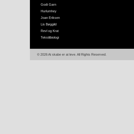
Godt Garn
Hurlumhey
Joan Eriksen
Lis Bøggild
Revl og Krat
Tekstilbiologi
© 2026 At skabe er at leve. All Rights Reserved.