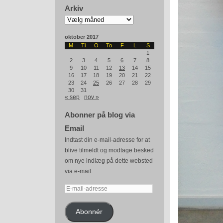
Arkiv
Arkiv
oktober 2017
M
Ti
O
To
F
L
S
1
2
3
4
5
6
7
8
9
10
11
12
13
14
15
16
17
18
19
20
21
22
23
24
25
26
27
28
29
30
31
« sep
nov »
Abonner på blog via
Email
Indtast din e-mail-adresse for at
blive tilmeldt og modtage besked
om nye indlæg på dette websted
via e-mail.
E-
mail-
adresse
Abonnér