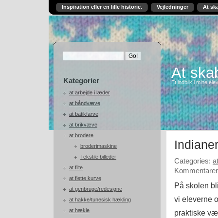
Inspiration eller en lille historie.
Vejledninger
At sk
At skab
Kategorier
Et indblik i mine ele
at arbejde i læder
at båndvæve
at batikfarve
at brikvæve
at brodere
Indiane
broderimaskine
Tekstile billeder
Categories:
a
at filte
Kommentarer 
at flette kurve
På skolen bl
at genbruge/redesigne
vi eleverne 
at hakke/tunesisk hækling
at hækle
praktiske væ