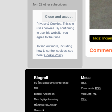
Join 28 other subscribers
Privacy & Cookies: This site
uses cookies. By continuing
to use this website, you
agree to their use.
Tags:
Indian
To find out more, including
Comment
how to control cookies, see
here:
Cookie Policy
Blogroll
Meta:
50 års jubilæumskonference –
RSS
DH
Comments
RSS
Bettina Andersen
Valid
XHTML
Den faglige forening
XFN
Håndværk&Design
Gavstrik