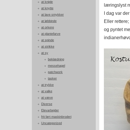
at kniple
læringslyst 
at knytte
I dag var der
at lave smykker
Eller retter
at løbbinde
at orkere
og pyntet med
at plantefarve
indianerhøvd
at spinde
at strikke
at sy
beklædning
messehagel
patchwork
tasker
at trykke
at valke
at væve
Diverse
Elevarbejder
frit ført maskinbroderi
Uncategorized