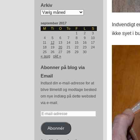
Arkiv
Arkiv
september 2017
Indvendigt er
M
Ti
O
To
F
L
S
ikke syet i b
1
2
3
4
5
6
7
8
9
10
11
12
13
14
15
16
17
18
19
20
21
22
23
24
25
26
27
28
29
30
« aug
okt »
Abonner på blog via
Email
Indtast din e-mail-adresse for at
blive tilmeldt og modtage besked
om nye indlæg på dette websted
via e-mail.
E-
mail-
adresse
Abonnér