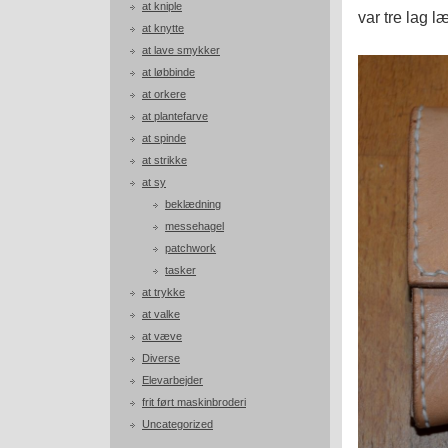
at kniple
var tre lag l
at knytte
at lave smykker
at løbbinde
at orkere
at plantefarve
at spinde
at strikke
at sy
beklædning
messehagel
patchwork
tasker
at trykke
at valke
at væve
Diverse
Elevarbejder
frit ført maskinbroderi
Uncategorized