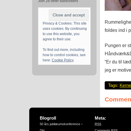
Join 28 other subscribers
Rummelighed
Privacy & Cookies: This site
uses cookies. By continuing
foldes ind i
to use this website, you
agree to their use.
Pungen er sta
To find out more, including
Håndværk&De
how to control cookies, see
here:
Cookie Policy
“Er du til læd
jeg er motiv
Tags:
Kerne
Comment
Blogroll
Meta:
50 års jubilæumskonference –
RSS
DH
Comments
RSS