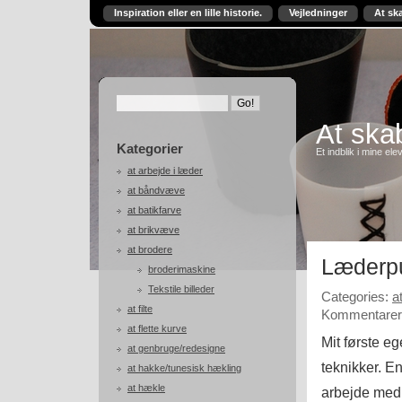
Inspiration eller en lille historie.
Vejledninger
At sk
At skab
Kategorier
Et indblik i mine ele
at arbejde i læder
at båndvæve
at batikfarve
at brikvæve
at brodere
Læderp
broderimaskine
Tekstile billeder
Categories:
a
at filte
Kommentarer 
at flette kurve
Mit første e
at genbruge/redesigne
teknikker. E
at hakke/tunesisk hækling
at hækle
arbejde med 