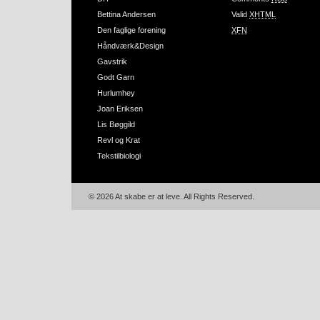
Bettina Andersen
Valid
XHTML
Den faglige forening
XFN
Håndværk&Design
Gavstrik
Godt Garn
Hurlumhey
Joan Eriksen
Lis Bøggild
Revl og Krat
Tekstilbiologi
© 2026 At skabe er at leve. All Rights Reserved.