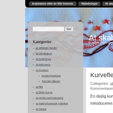
Inspiration eller en lille historie.
Vejledninger
At sk
At skab
Kategorier
Et indblik i mine ele
at arbejde i læder
at båndvæve
at batikfarve
at brikvæve
at brodere
Kurvefl
broderimaskine
Tekstile billeder
Categories:
a
at filte
Kommentarer 
at flette kurve
En dejlig ku
at genbruge/redesigne
introduceres 
at hakke/tunesisk hækling
at hækle