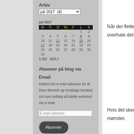
Arkiv
Arkiv
juli 2017
Når der flett
M
Ti
O
To
F
L
S
1
2
overhale det 
3
4
5
6
7
8
9
10
11
12
13
14
15
16
17
18
19
20
21
22
23
24
25
26
27
28
29
30
31
« jun
aug »
Abonner på blog via
Email
Indtast din e-mail-adresse for at
blive tilmeldt og modtage besked
om nye indlæg på dette websted
via e-mail.
Hvis det sker
E-
mønster.
mail-
adresse
Abonnér