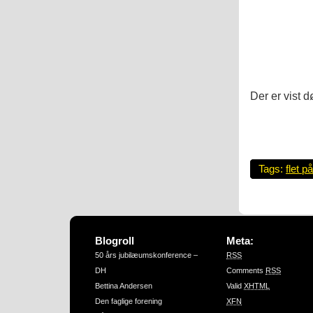
Der er vist d
Tags:
flet p
Blogroll
Meta:
50 års jubilæumskonference –
RSS
DH
Comments
RSS
Bettina Andersen
Valid
XHTML
Den faglige forening
XFN