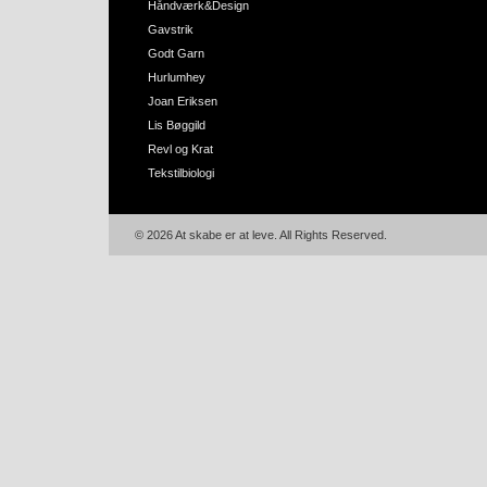
Håndværk&Design
Gavstrik
Godt Garn
Hurlumhey
Joan Eriksen
Lis Bøggild
Revl og Krat
Tekstilbiologi
© 2026 At skabe er at leve. All Rights Reserved.