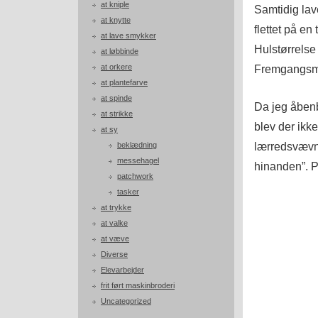
at kniple
Samtidig lave
at knytte
flettet på en
at lave smykker
Hulstørrelse
at løbbinde
at orkere
Fremgangsm
at plantefarve
at spinde
Da jeg åbenb
at strikke
blev der ikke 
at sy
lærredsvævni
beklædning
messehagel
hinanden”. Pe
patchwork
tasker
at trykke
at valke
at væve
Diverse
Elevarbejder
frit ført maskinbroderi
Uncategorized