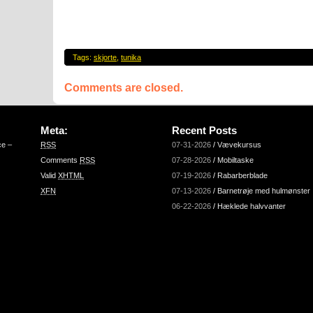
Tags:
skjorte
,
tunika
Comments are closed.
Meta:
Recent Posts
ce –
RSS
07-31-2026
/
Vævekursus
Comments
RSS
07-28-2026
/
Mobiltaske
Valid
XHTML
07-19-2026
/
Rabarberblade
XFN
07-13-2026
/
Barnetrøje med hulmønster
06-22-2026
/
Hæklede halvvanter