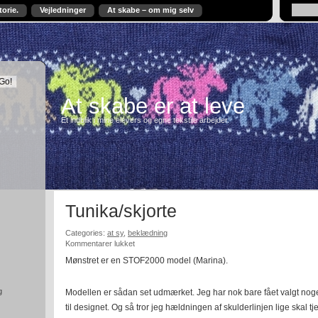
torie.
Vejledninger
At skabe – om mig selv
At skabe er at leve
Et indblik i mine elevers og egne tekstile arbejder.
Tunika/skjorte
Categories:
at sy
,
beklædning
til
Kommentarer lukket
Tunika/skjorte
Mønstret er en STOF2000 model (Marina).
g
Modellen er sådan set udmærket. Jeg har nok bare fået valgt noget st
til designet. Og så tror jeg hældningen af skulderlinjen lige skal t