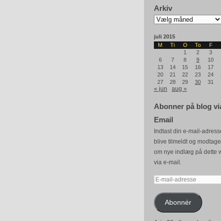
Arkiv
Arkiv
juli 2015
M
Ti
O
To
F
1
2
3
6
7
8
9
10
13
14
15
16
17
20
21
22
23
24
27
28
29
30
31
« jun
aug »
Abonner på blog vi
Email
Indtast din e-mail-adresse
blive tilmeldt og modtag
om nye indlæg på dette 
via e-mail.
E-
mail-
adresse
Abonnér