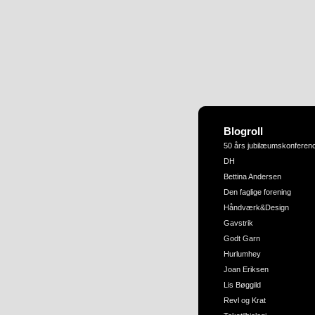
Blogroll
50 års jubilæumskonferen
DH
Bettina Andersen
Den faglige forening
Håndværk&Design
Gavstrik
Godt Garn
Hurlumhey
Joan Eriksen
Lis Bøggild
Revl og Krat