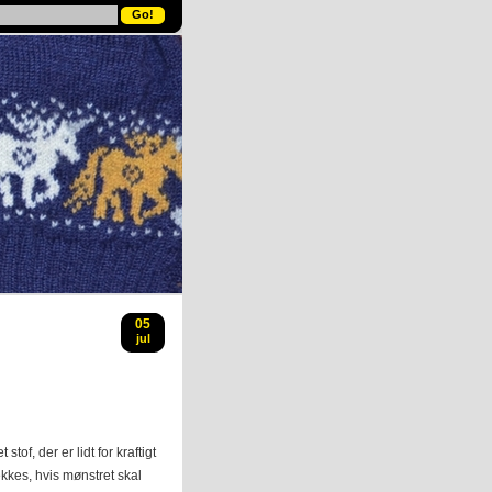
05
jul
of, der er lidt for kraftigt
jekkes, hvis mønstret skal