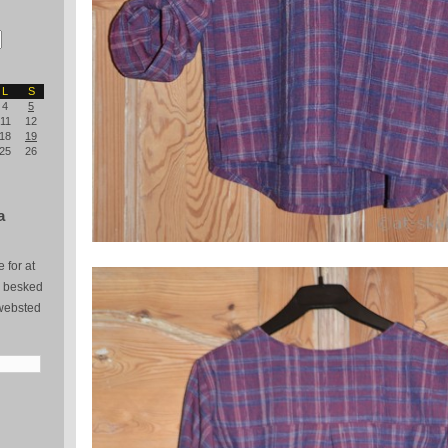
L
S
4
5
11
12
18
19
25
26
a
 for at
e besked
websted