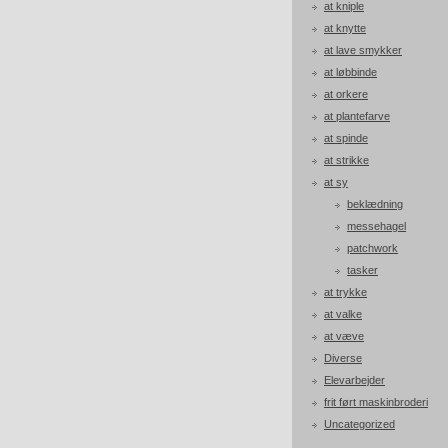
at kniple
at knytte
at lave smykker
at løbbinde
at orkere
at plantefarve
at spinde
at strikke
at sy
beklædning
messehagel
patchwork
tasker
at trykke
at valke
at væve
Diverse
Elevarbejder
frit ført maskinbroderi
Uncategorized