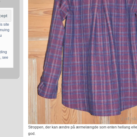
s
s site
inuing
ou
uding
, see
Stroppen, der kan ændre på ærmelængde som enten hellang eller 
god.