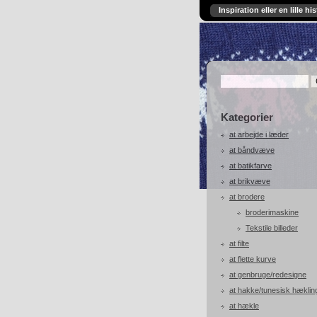
Inspiration eller en lille his
Kategorier
at arbejde i læder
at båndvæve
at batikfarve
at brikvæve
at brodere
broderimaskine
Tekstile billeder
at filte
at flette kurve
at genbruge/redesigne
at hakke/tunesisk hæklin
at hækle