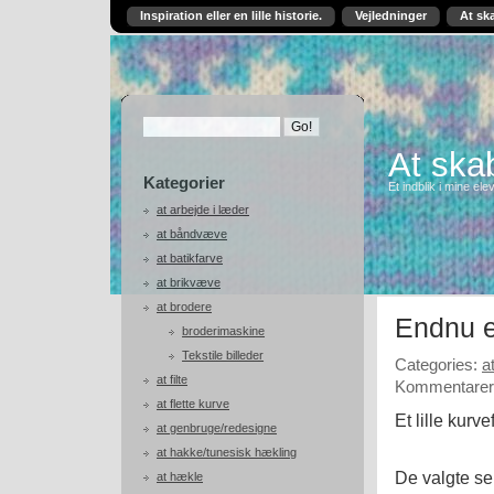
Inspiration eller en lille historie.
Vejledninger
At sk
At skab
Kategorier
Et indblik i mine ele
at arbejde i læder
at båndvæve
at batikfarve
at brikvæve
at brodere
Endnu e
broderimaskine
Tekstile billeder
Categories:
a
at filte
Kommentarer 
at flette kurve
Et lille kurve
at genbruge/redesigne
at hakke/tunesisk hækling
De valgte se
at hækle