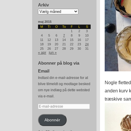
Arkiv
Arkiv
maj 2015
M
Ti
O
To
F
L
S
1
2
3
4
5
6
7
8
9
10
11
12
13
14
15
16
17
18
19
20
21
22
23
24
25
26
27
28
29
30
31
« apr
jun »
Abonner på blog via
Email
Indtast din e-mail-adresse for at
Nogle flette
blive tilmeldt og modtage besked
om nye indlæg på dette websted
anden kurv ko
via e-mail.
træskive sam
E-
mail-
adresse
Abonnér