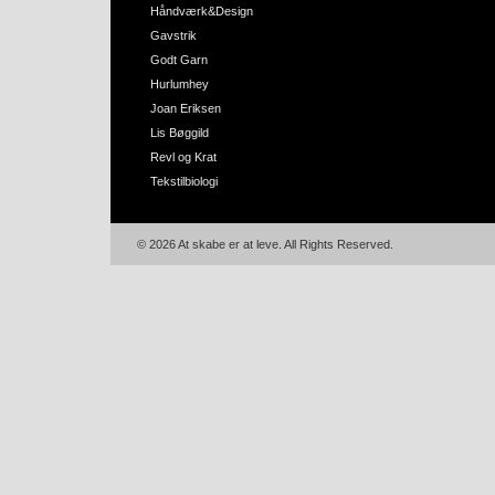
Håndværk&Design
Gavstrik
Godt Garn
Hurlumhey
Joan Eriksen
Lis Bøggild
Revl og Krat
Tekstilbiologi
© 2026 At skabe er at leve. All Rights Reserved.