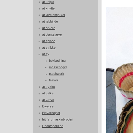
at kniple
at knytte
at lave smykker
at løbbinde
at orkere
at plantefarve
at spinde
at strikke
at sy
beklædning
messehagel
patchwork
tasker
at trykke
at valke
at væve
Diverse
Elevarbejder
frit ført maskinbroderi
Uncategorized