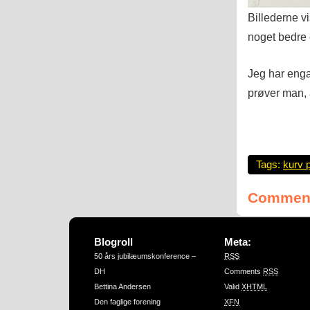
Billederne vi
noget bedre 
Jeg har engan
prøver man,
Tags:
kurv 
Comment
Blogroll
Meta:
50 års jubilæumskonference –
RSS
DH
Comments
RSS
Bettina Andersen
Valid
XHTML
Den faglige forening
XFN