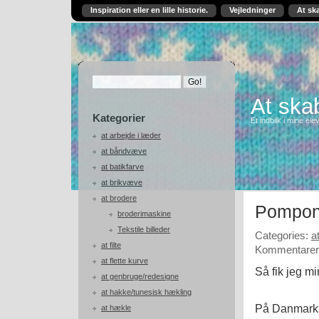
Inspiration eller en lille historie.
Vejledninger
At sk
At skab
Kategorier
Et indblik i mine ele
at arbejde i læder
at båndvæve
at batikfarve
at brikvæve
at brodere
Pompon 
broderimaskine
Tekstile billeder
Categories:
a
at filte
Kommentarer 
at flette kurve
Så fik jeg m
at genbruge/redesigne
at hakke/tunesisk hækling
På Danmarks
at hækle