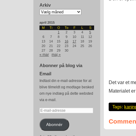
Arkiv
Arkiv
april 2015
M
Ti
O
To
F
L
S
1
2
3
4
5
6
7
8
9
10
11
12
13
14
15
16
17
18
19
20
21
22
23
24
25
26
27
28
29
30
« mar
maj »
Abonner på blog via
Email
Indtast din e-mail-adresse for at
Det var et me
blive tilmeldt og modtage besked
Materialet er
om nye indlæg på dette websted
via e-mail.
Tags:
kanin
E-
mail-
Comment
adresse
Abonnér