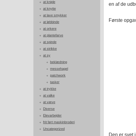
at kniple
en af de udb
at knytte
at lave smykker
Første opgav
at løbbinde
at orkere
at plantefarve
at spinde
at strikke
at sy
beklædning
messehagel
patchwork
tasker
at trykke
at valke
at væve
Diverse
Elevarbejder
frit ført maskinbroderi
Uncategorized
Den er syet i