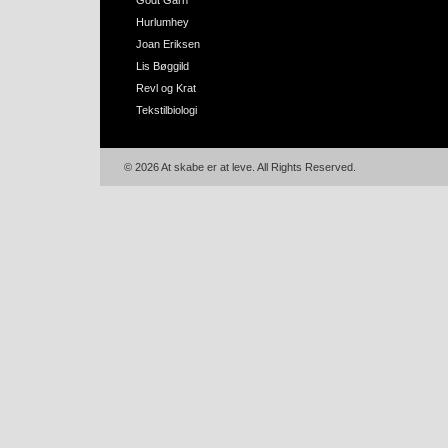
Godt Garn
Hurlumhey
Joan Eriksen
Lis Bøggild
Revl og Krat
Tekstilbiologi
© 2026 At skabe er at leve. All Rights Reserved.