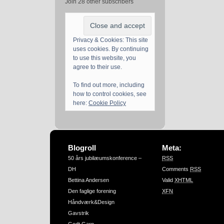
Join 28 other subscribers
Privacy & Cookies: This site
uses cookies. By continuing
to use this website, you
agree to their use.
To find out more, including
how to control cookies, see
here:
Cookie Policy
Blogroll
Meta:
50 års jubilæumskonference –
RSS
DH
Comments
RSS
Bettina Andersen
Valid
XHTML
Den faglige forening
XFN
Håndværk&Design
Gavstrik