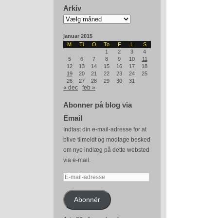
Arkiv
Arkiv
januar 2015
M
Ti
O
To
F
L
S
1
2
3
4
5
6
7
8
9
10
11
12
13
14
15
16
17
18
19
20
21
22
23
24
25
26
27
28
29
30
31
« dec
feb »
Abonner på blog via
Email
Indtast din e-mail-adresse for at
blive tilmeldt og modtage besked
om nye indlæg på dette websted
via e-mail.
E-
mail-
adresse
Abonnér