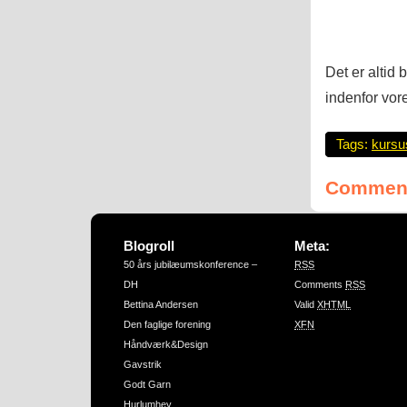
Det er altid
indenfor vor
Tags:
kursu
Comment
Blogroll
Meta:
50 års jubilæumskonference –
RSS
DH
Comments
RSS
Bettina Andersen
Valid
XHTML
Den faglige forening
XFN
Håndværk&Design
Gavstrik
Godt Garn
Hurlumhey