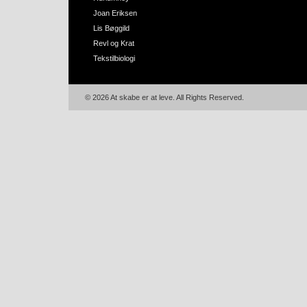
Joan Eriksen
Lis Bøggild
Revl og Krat
Tekstilbiologi
© 2026 At skabe er at leve. All Rights Reserved.