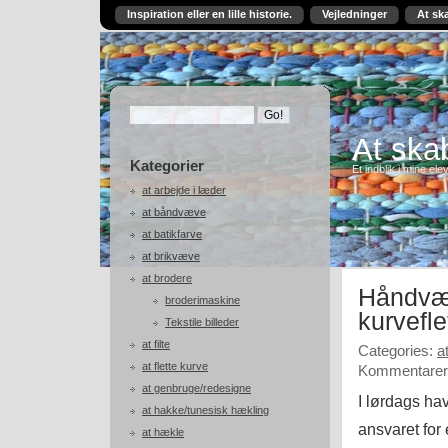
Inspiration eller en lille historie.
Vejledninger
At sk
At skab
Kategorier
Et indblik i mine ele
at arbejde i læder
at båndvæve
at batikfarve
at brikvæve
at brodere
Håndvær
broderimaskine
kurvefle
Tekstile billeder
at filte
Categories:
a
at flette kurve
Kommentarer 
at genbruge/redesigne
I lørdags ha
at hakke/tunesisk hækling
ansvaret for
at hækle