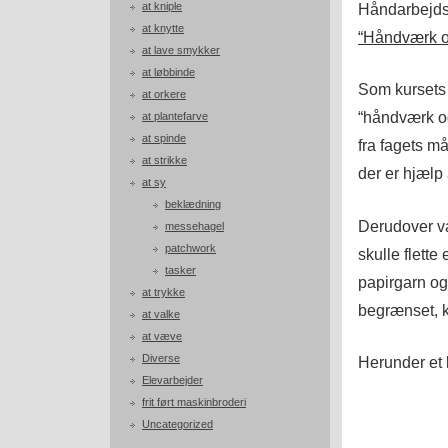
at kniple
Håndarbejdsl
at knytte
“Håndværk o
at lave smykker
at løbbinde
Som kursets 
at orkere
“håndværk og
at plantefarve
at spinde
fra fagets må
at strikke
der er hjælp 
at sy
beklædning
Derudover v
messehagel
patchwork
skulle flette
tasker
papirgarn og
at trykke
begrænset, ko
at valke
at væve
Diverse
Herunder et li
Elevarbejder
frit ført maskinbroderi
Uncategorized