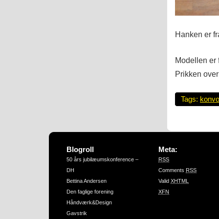
Hanken er fr
Modellen er f
Prikken over
Tags:
konvo
Blogroll
Meta:
50 års jubilæumskonference –
RSS
DH
Comments
RSS
Bettina Andersen
Valid
XHTML
Den faglige forening
XFN
Håndværk&Design
Gavstrik