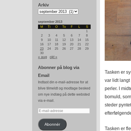
Arkiv
Arkiv
september 2013
M
Ti
O
To
F
L
S
1
2
3
4
5
6
7
8
9
10
11
12
13
14
15
16
17
18
19
20
21
22
23
24
25
26
27
28
29
30
« aug
okt »
Abonner på blog via
Tasken er sye
Email
var lidt lang
Indtast din e-mail-adresse for at
perler. I mid
blive tilmeldt og modtage besked
om nye indlæg på dette websted
bomuld, som 
via e-mail.
steder pynte
E-
efterfølgende
mail-
adresse
Abonnér
Tasken er fl