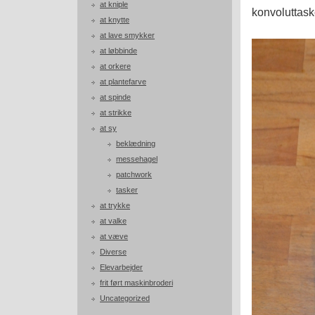
at kniple
konvoluttaske
at knytte
at lave smykker
at løbbinde
at orkere
at plantefarve
at spinde
at strikke
at sy
beklædning
messehagel
patchwork
tasker
at trykke
at valke
at væve
Diverse
Elevarbejder
frit ført maskinbroderi
Uncategorized