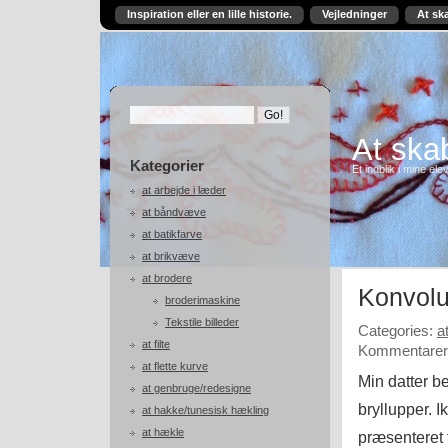
Inspiration eller en lille historie.
Vejledninger
At sk
At skab
Kategorier
Et indblik i mine ele
at arbejde i læder
at båndvæve
at batikfarve
at brikvæve
at brodere
Konvolu
broderimaskine
Tekstile billeder
Categories:
a
at filte
Kommentarer 
at flette kurve
Min datter be
at genbruge/redesigne
bryllupper. I
at hakke/tunesisk hækling
at hækle
præsenteret f