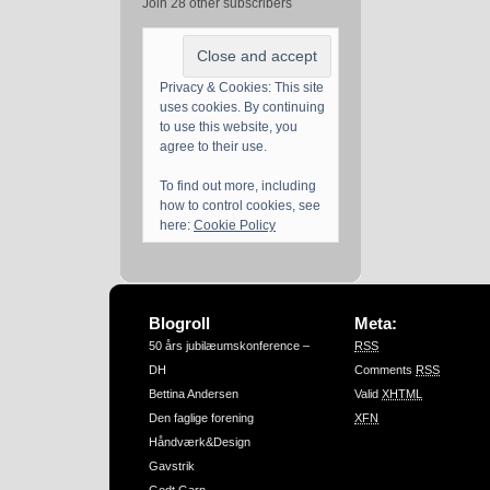
Join 28 other subscribers
Privacy & Cookies: This site
uses cookies. By continuing
to use this website, you
agree to their use.
To find out more, including
how to control cookies, see
here:
Cookie Policy
Blogroll
Meta:
50 års jubilæumskonference –
RSS
DH
Comments
RSS
Bettina Andersen
Valid
XHTML
Den faglige forening
XFN
Håndværk&Design
Gavstrik