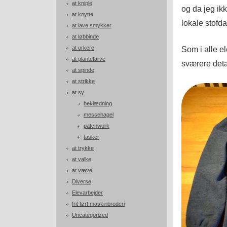
at kniple
og da jeg ik
at knytte
lokale stofda
at lave smykker
at løbbinde
at orkere
Som i alle e
at plantefarve
sværere deta
at spinde
at strikke
at sy
beklædning
messehagel
patchwork
tasker
at trykke
at valke
at væve
Diverse
Elevarbejder
frit ført maskinbroderi
Uncategorized