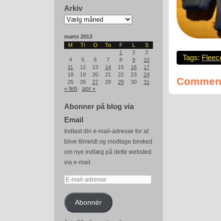
Arkiv
Arkiv
marts 2013
M
Ti
O
To
F
L
S
1
2
3
Tags:
Fleec
4
5
6
7
8
9
10
11
12
13
14
15
16
17
18
19
20
21
22
23
24
Comment
25
26
27
28
29
30
31
« feb
apr »
Abonner på blog via
Email
Indtast din e-mail-adresse for at
blive tilmeldt og modtage besked
om nye indlæg på dette websted
via e-mail.
E-
mail-
adresse
Abonnér