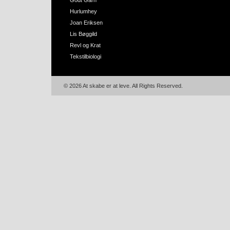
Godt Garn
Hurlumhey
Joan Eriksen
Lis Bøggild
Revl og Krat
Tekstilbiologi
© 2026 At skabe er at leve. All Rights Reserved.