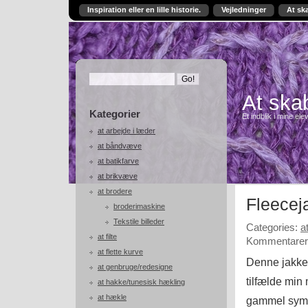
Inspiration eller en lille historie.
Vejledninger
At sk
At skab
Kategorier
Et indblik i mine ele
at arbejde i læder
at båndvæve
at batikfarve
at brikvæve
at brodere
Fleecej
broderimaskine
Tekstile billeder
Categories:
a
at filte
Kommentarer 
at flette kurve
Denne jakke 
at genbruge/redesigne
tilfælde min 
at hakke/tunesisk hækling
at hækle
gammel syma