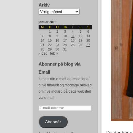
Arkiv
Arkiv
januar 2013
M
Ti
O
To
F
L
S
1
2
3
4
5
6
7
8
9
10
11
12
13
14
15
16
17
18
19
20
21
22
23
24
25
26
27
28
29
30
31
« dec
feb »
Abonner på blog via
Email
Indtast din e-mail-adresse for at
blive tilmeldt og modtage besked
om nye indlæg på dette websted
via e-mail.
E-
mail-
adresse
Abonnér
Da der her er