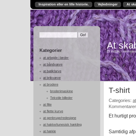
Inspiration eller en lille historie.
Vejledninger
At sk
At skab
Kategorier
Et indblik i mine ele
at arbejde i læder
at båndvæve
at batikfarve
at brikvæve
at brodere
T-shirt
broderimaskine
Tekstile billeder
Categories:
a
at filte
Kommentarer 
at flette kurve
Et hurtigt pro
at genbruge/redesigne
at hakke/tunesisk hækling
Samtidig af
at hækle