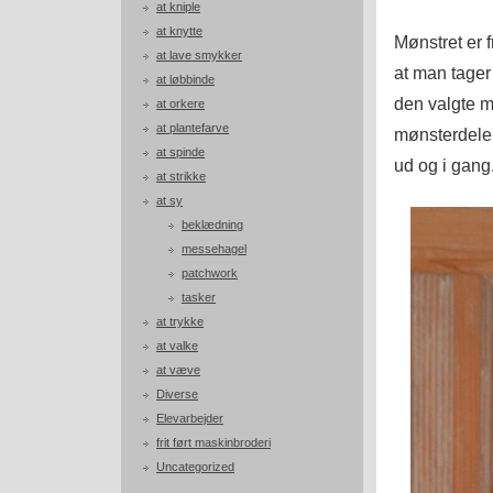
at kniple
at knytte
Mønstret er 
at lave smykker
at man tager
at løbbinde
den valgte m
at orkere
at plantefarve
mønsterdele 
at spinde
ud og i gang
at strikke
at sy
beklædning
messehagel
patchwork
tasker
at trykke
at valke
at væve
Diverse
Elevarbejder
frit ført maskinbroderi
Uncategorized