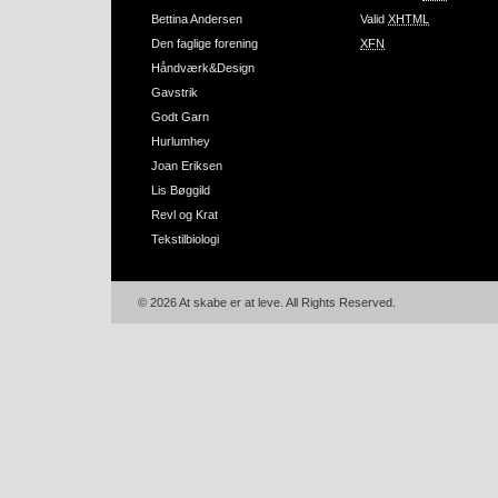
Bettina Andersen
Valid
XHTML
Den faglige forening
XFN
Håndværk&Design
Gavstrik
Godt Garn
Hurlumhey
Joan Eriksen
Lis Bøggild
Revl og Krat
Tekstilbiologi
© 2026 At skabe er at leve. All Rights Reserved.