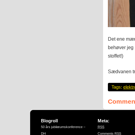
Det ene mærk
behøver jeg i
stoffet!)
Sædvanen tro
Tags:
elekt
Comment
Blogroll
Meta:
50 års jubilæumskonference –
RSS
DH
Comments
RSS