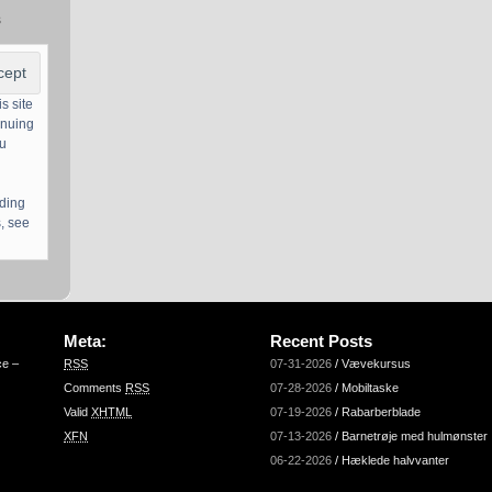
s
s site
inuing
ou
uding
, see
Meta:
Recent Posts
ce –
RSS
07-31-2026
/
Vævekursus
Comments
RSS
07-28-2026
/
Mobiltaske
Valid
XHTML
07-19-2026
/
Rabarberblade
XFN
07-13-2026
/
Barnetrøje med hulmønster
06-22-2026
/
Hæklede halvvanter