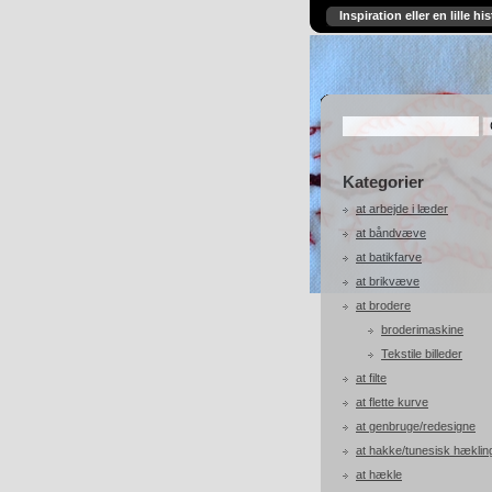
Inspiration eller en lille his
Kategorier
at arbejde i læder
at båndvæve
at batikfarve
at brikvæve
at brodere
broderimaskine
Tekstile billeder
at filte
at flette kurve
at genbruge/redesigne
at hakke/tunesisk hæklin
at hækle