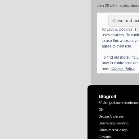
Join 28 other subscriber
Privacy & Cookies: Thi
uses cookies. By cont
to use this website, y
agree to their use.
To find out more, incl
how to control cookies
here:
Cookie Policy
Blogroll
50 års jubilæumskonferen
DH
Bettina Andersen
Den faglige forening
Håndværk&Design
Gavstrik