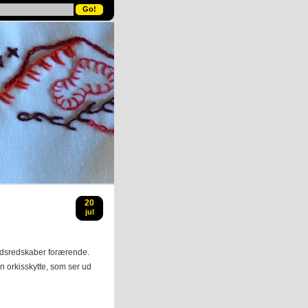
20
jul
jdsredskaber forærende.
en orkisskytte, som ser ud