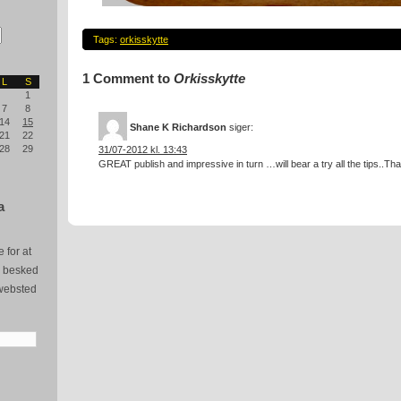
Tags:
orkisskytte
1 Comment to
Orkisskytte
L
S
1
7
8
14
15
Shane K Richardson
siger:
21
22
28
29
31/07-2012 kl. 13:43
GREAT publish and impressive in turn …will bear a try all the tips.
a
 for at
e besked
websted