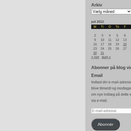
Arkiv
Arkiv
juli 2012
M
Ti
O
To
F
2
3
4
5
6
9
10
11
12
13
16
17
18
19
20
23
24
25
26
27
30
31
« jun
aug »
Abonner på blog vi
Email
Indtast din e-mail-adresse
blive tilmeldt og modtag
om nye indlæg på dette 
via e-mail.
E-
mail-
adresse
Abonnér