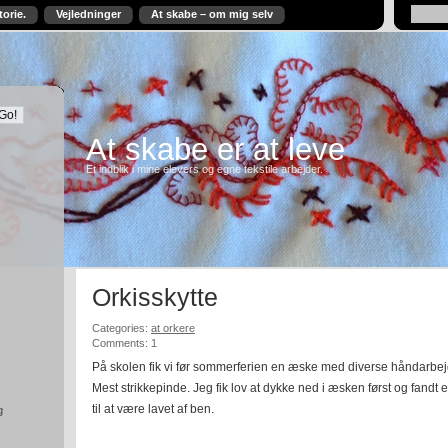
torie.
Vejledninger
At skabe – om mig selv
At skabe er at leve
Et indblik i mine elevers og egne tekstile arbejder.
Orkisskytte
Categories:
at orkere
Comments: 1
På skolen fik vi før sommerferien en æske med diverse håndarbe
Mest strikkepinde. Jeg fik lov at dykke ned i æsken først og fandt 
til at være lavet af ben.
g