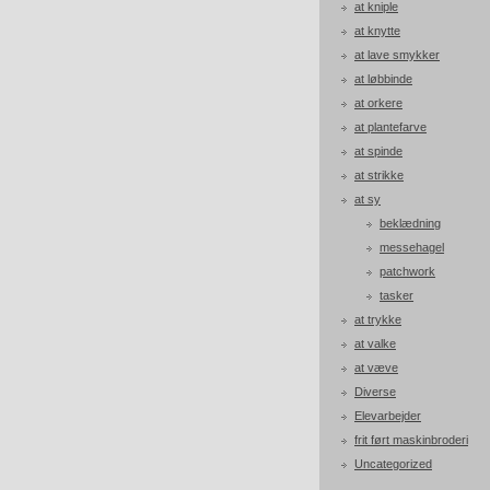
at kniple
at knytte
at lave smykker
at løbbinde
at orkere
at plantefarve
at spinde
at strikke
at sy
beklædning
messehagel
patchwork
tasker
at trykke
at valke
at væve
Diverse
Elevarbejder
frit ført maskinbroderi
Uncategorized