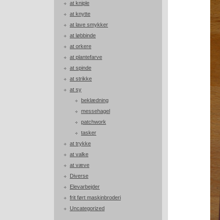
at kniple
at knytte
at lave smykker
at løbbinde
at orkere
at plantefarve
at spinde
at strikke
at sy
beklædning
messehagel
patchwork
tasker
at trykke
at valke
at væve
Diverse
Elevarbejder
frit ført maskinbroderi
Uncategorized