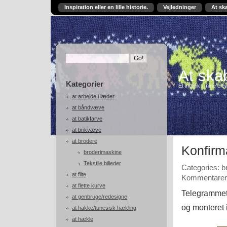
Inspiration eller en lille historie.
Vejledninger
At sk
At skab
Kategorier
Et indblik i mine ele
at arbejde i læder
at båndvæve
at batikfarve
at brikvæve
at brodere
Konfirm
broderimaskine
Tekstile billeder
Categories:
b
at filte
Kommentarer 
at flette kurve
Telegrammet 
at genbruge/redesigne
og monteret 
at hakke/tunesisk hækling
at hækle