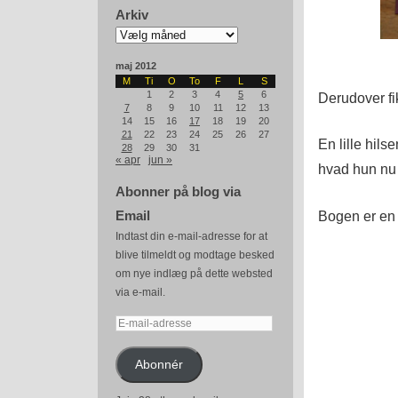
Arkiv
Arkiv
maj 2012
M
Ti
O
To
F
L
S
1
2
3
4
5
6
Derudover fi
7
8
9
10
11
12
13
14
15
16
17
18
19
20
21
22
23
24
25
26
27
En lille hils
28
29
30
31
« apr
jun »
hvad hun nu
Abonner på blog via
Bogen er en 
Email
Indtast din e-mail-adresse for at
blive tilmeldt og modtage besked
om nye indlæg på dette websted
via e-mail.
E-
mail-
adresse
Abonnér