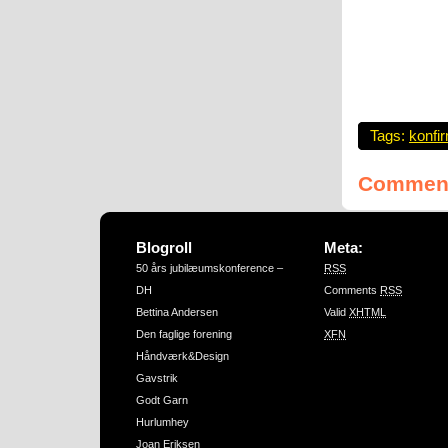
Tags:
konfi
Comment
Blogroll
Meta:
50 års jubilæumskonference –
RSS
DH
Comments
RSS
Bettina Andersen
Valid
XHTML
Den faglige forening
XFN
Håndværk&Design
Gavstrik
Godt Garn
Hurlumhey
Joan Eriksen