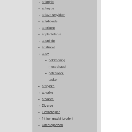
at kniple
at knytte
at lave smykker
at løbbinde
at orkere
at plantefarve
at spinde
at strikke
at sy
beklædning
messehagel
patchwork
tasker
at trykke
at valke
at væve
Diverse
Elevarbejder
frit ført maskinbroderi
Uncategorized