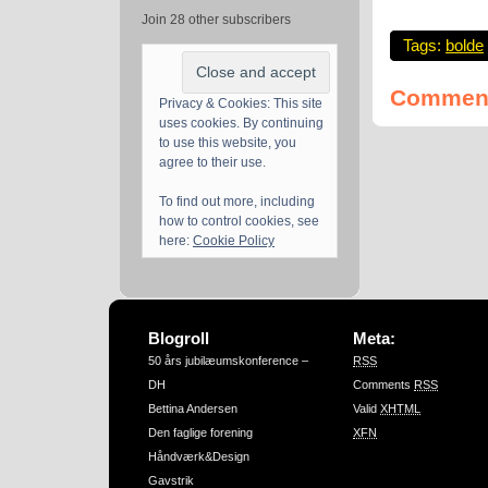
Join 28 other subscribers
Tags:
bolde
Comment
Privacy & Cookies: This site
uses cookies. By continuing
to use this website, you
agree to their use.
To find out more, including
how to control cookies, see
here:
Cookie Policy
Blogroll
Meta:
50 års jubilæumskonference –
RSS
DH
Comments
RSS
Bettina Andersen
Valid
XHTML
Den faglige forening
XFN
Håndværk&Design
Gavstrik