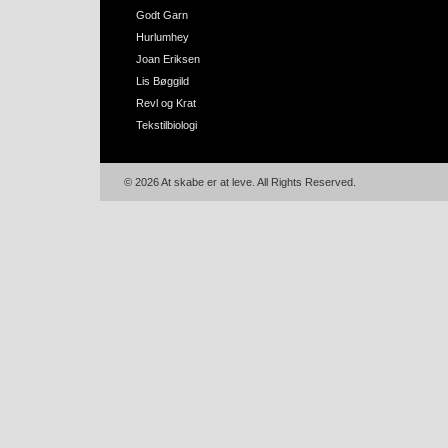
Godt Garn
Hurlumhey
Joan Eriksen
Lis Bøggild
Revl og Krat
Tekstilbiologi
© 2026 At skabe er at leve. All Rights Reserved.