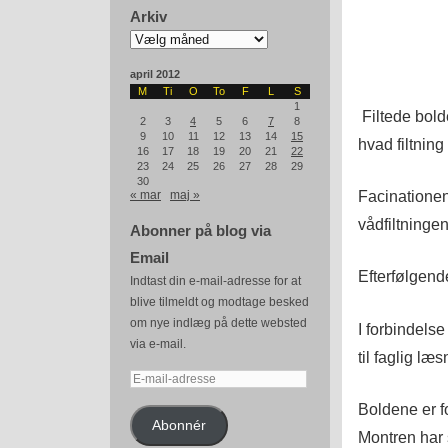
Arkiv
Arkiv
april 2012
M
Ti
O
To
F
L
S
1
Filtede bold
2
3
4
5
6
7
8
9
10
11
12
13
14
15
hvad filtning 
16
17
18
19
20
21
22
23
24
25
26
27
28
29
30
Facinationen 
« mar
maj »
vådfiltningen
Abonner på blog via
Email
Efterfølgend
Indtast din e-mail-adresse for at
blive tilmeldt og modtage besked
om nye indlæg på dette websted
I forbindelse
via e-mail.
til faglig l
E-
mail-
Boldene er fo
adresse
Abonnér
Montren har 