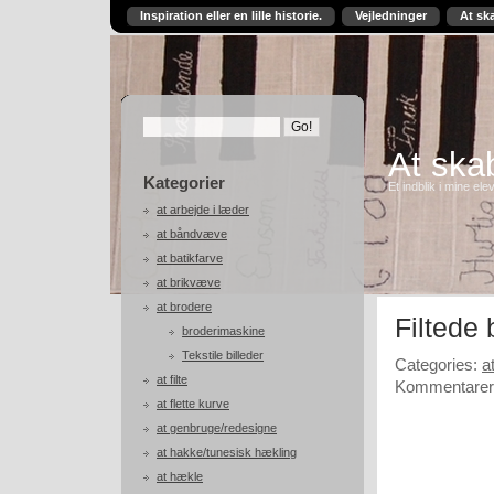
Inspiration eller en lille historie.
Vejledninger
At sk
At skab
Kategorier
Et indblik i mine ele
at arbejde i læder
at båndvæve
at batikfarve
at brikvæve
at brodere
Filtede 
broderimaskine
Tekstile billeder
Categories:
at
at filte
Kommentarer 
at flette kurve
at genbruge/redesigne
at hakke/tunesisk hækling
at hækle