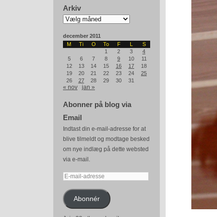
Arkiv
Arkiv
december 2011
M
Ti
O
To
F
L
S
1
2
3
4
5
6
7
8
9
10
11
12
13
14
15
16
17
18
19
20
21
22
23
24
25
26
27
28
29
30
31
« nov
jan »
Abonner på blog via
Email
Indtast din e-mail-adresse for at
blive tilmeldt og modtage besked
om nye indlæg på dette websted
via e-mail.
E-
mail-
adresse
Abonnér