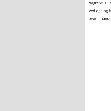
fingrene. Due
Ved øgning l
over hinande