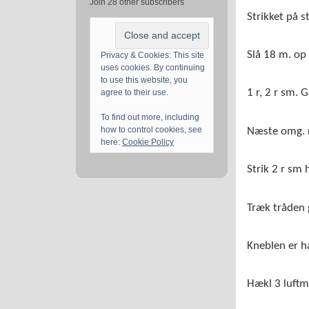
Join 28 other subscribers
Strikket på s
Slå 18 m. op
Privacy & Cookies: This site
uses cookies. By continuing
to use this website, you
1 r, 2 r sm. 
agree to their use.
To find out more, including
how to control cookies, see
Næste omg. r
here:
Cookie Policy
Strik 2 r sm
Træk tråden
Kneblen er hæ
Hækl 3 luft