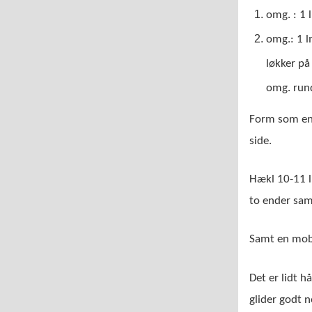
omg. : 1 
omg.: 1 l
løkker på
omg. run
Form som en
side.
Hækl 10-11 l
to ender sam
Samt en mob
Det er lidt h
glider godt n