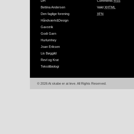
DH
Comments
RSS
Bettina Andersen
Valid
XHTML
Den faglige forening
XFN
Håndværk&Design
Gavstrik
Godt Garn
Hurlumhey
Joan Eriksen
Lis Bøggild
Revl og Krat
Tekstilbiologi
© 2026 At skabe er at leve. All Rights Reserved.