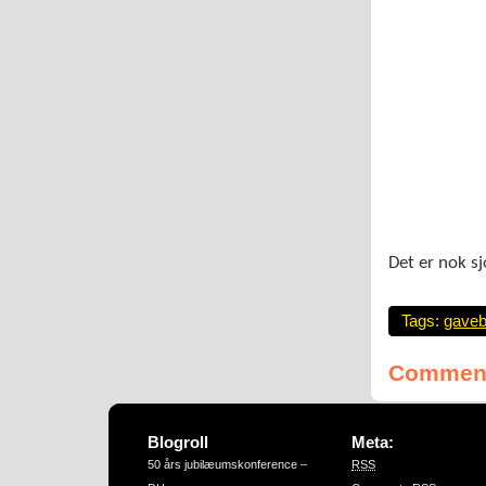
Det er nok sj
Tags:
gave
Comment
Blogroll
Meta:
50 års jubilæumskonference –
RSS