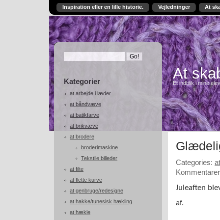
Inspiration eller en lille historie.
Vejledninger
At sk
At skab
Kategorier
Et indblik i mine ele
at arbejde i læder
at båndvæve
at batikfarve
at brikvæve
at brodere
Glædelig
broderimaskine
Tekstile billeder
Categories:
a
at filte
Kommentarer 
at flette kurve
Juleaften bl
at genbruge/redesigne
at hakke/tunesisk hækling
af.
at hækle