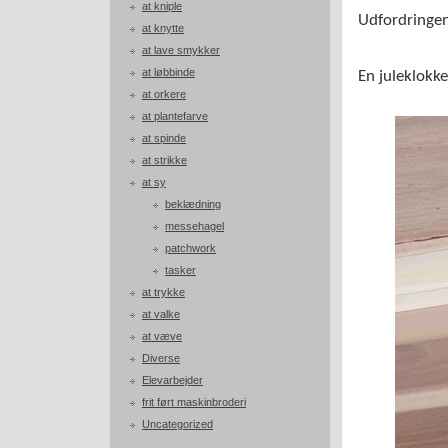
at kniple
Udfordringen
at knytte
at lave smykker
at løbbinde
En juleklokke
at orkere
at plantefarve
at spinde
at strikke
at sy
beklædning
messehagel
patchwork
tasker
at trykke
at valke
at væve
Diverse
Elevarbejder
frit ført maskinbroderi
Uncategorized