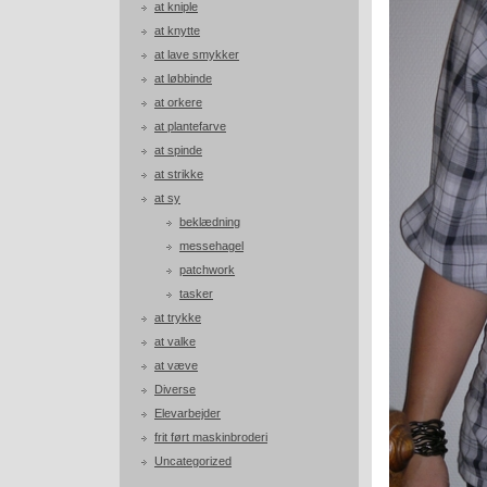
at kniple
at knytte
at lave smykker
at løbbinde
at orkere
at plantefarve
at spinde
at strikke
at sy
beklædning
messehagel
patchwork
tasker
at trykke
at valke
at væve
Diverse
Elevarbejder
frit ført maskinbroderi
Uncategorized