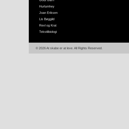
Godt Garn
Hurlumhey
Joan Eriksen
Lis Bøggild
Revl og Krat
Tekstilbiologi
© 2026 At skabe er at leve. All Rights Reserved.