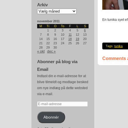
Arkiv
Arkiv
En tunika syet e
november 2011
M
Ti
O
To
F
L
S
1
2
3
4
5
6
7
8
9
10
11
12
13
14
15
16
17
18
19
20
21
22
23
24
25
26
27
Tags:
tunika
28
29
30
« okt
dec »
Comments a
Abonner på blog via
Email
Indtast din e-mail-adresse for at
blive tilmeldt og modtage besked
om nye indlæg på dette websted
via e-mail.
E-
mail-
adresse
Abonnér