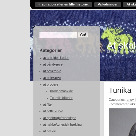
Inspiration eller en lille historie.
Vejledninger
At sk
At skab
Kategorier
Et indblik i mine ele
at arbejde i læder
at båndvæve
at batikfarve
at brikvæve
at brodere
Tunika
broderimaskine
Tekstile billeder
Categories:
at sy
,
Kommentarer lukk
at filte
at flette kurve
at genbruge/redesigne
at hakke/tunesisk hækling
at hækle