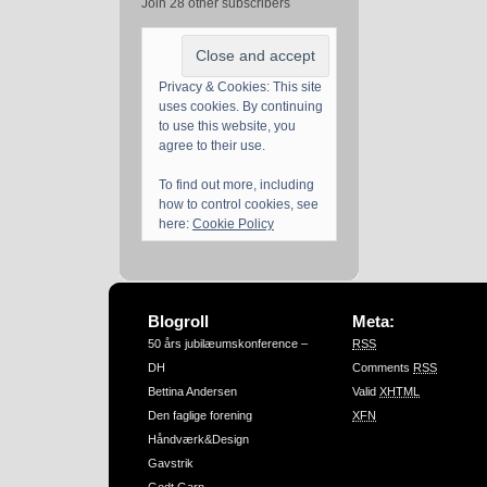
Join 28 other subscribers
Privacy & Cookies: This site
uses cookies. By continuing
to use this website, you
agree to their use.
To find out more, including
how to control cookies, see
here:
Cookie Policy
Blogroll
Meta:
50 års jubilæumskonference –
RSS
DH
Comments
RSS
Bettina Andersen
Valid
XHTML
Den faglige forening
XFN
Håndværk&Design
Gavstrik