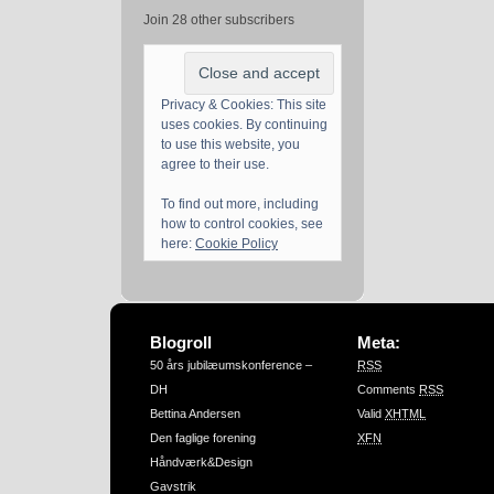
Join 28 other subscribers
Privacy & Cookies: This site
uses cookies. By continuing
to use this website, you
agree to their use.
To find out more, including
how to control cookies, see
here:
Cookie Policy
Blogroll
Meta:
50 års jubilæumskonference –
RSS
DH
Comments
RSS
Bettina Andersen
Valid
XHTML
Den faglige forening
XFN
Håndværk&Design
Gavstrik