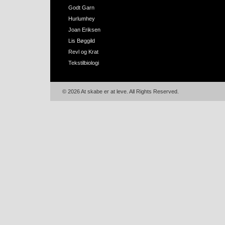
Godt Garn
Hurlumhey
Joan Eriksen
Lis Bøggild
Revl og Krat
Tekstilbiologi
© 2026 At skabe er at leve. All Rights Reserved.