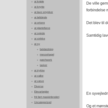
at kniple
De ville gern
at knytte
forbindelse 
at lave smykker
at løbbinde
Det blev til
at orkere
at plantefarve
at spinde
Samtidig lave
at strikke
at sy
beklædning
messehagel
patchwork
tasker
at trykke
at valke
at væve
Diverse
Elevarbejder
En syvejledn
frit ført maskinbroderi
Uncategorized
Og et mønst