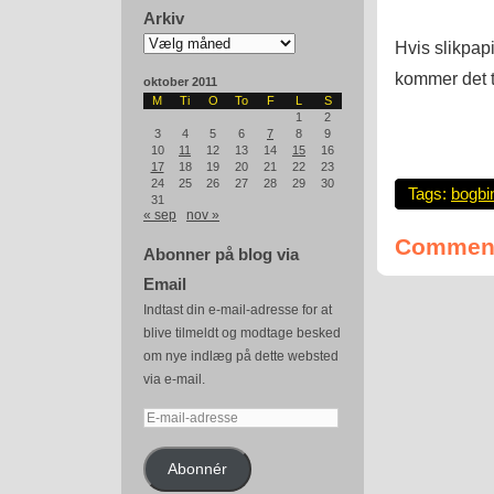
Arkiv
Arkiv
Hvis slikpap
kommer det t
oktober 2011
M
Ti
O
To
F
L
S
1
2
3
4
5
6
7
8
9
10
11
12
13
14
15
16
17
18
19
20
21
22
23
24
25
26
27
28
29
30
Tags:
bogbi
31
« sep
nov »
Comment
Abonner på blog via
Email
Indtast din e-mail-adresse for at
blive tilmeldt og modtage besked
om nye indlæg på dette websted
via e-mail.
E-
mail-
adresse
Abonnér