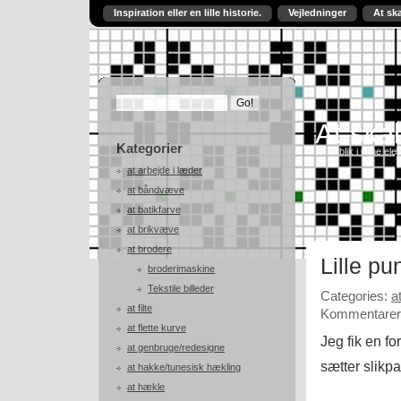
Inspiration eller en lille historie.
Vejledninger
At sk
At skab
Kategorier
Et indblik i mine ele
at arbejde i læder
at båndvæve
at batikfarve
at brikvæve
at brodere
Lille pun
broderimaskine
Tekstile billeder
Categories:
a
at filte
Kommentarer 
at flette kurve
Jeg fik en f
at genbruge/redesigne
sætter slikp
at hakke/tunesisk hækling
at hækle