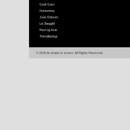
Godt Garn
Hurlumhey
Joan Eriksen
Lis Bøggild
Revl og Krat
Tekstilbiologi
© 2026 At skabe er at leve. All Rights Reserved.