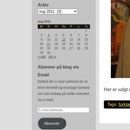
Arkiv
Arkiv
maj 2011
M
Ti
O
To
F
L
S
1
2
3
4
5
6
7
8
9
10
11
12
13
14
15
16
17
18
19
20
21
22
23
24
25
26
27
28
29
30
31
« apr
jun »
Abonner på blog via
Email
Indtast din e-mail-adresse for at
blive tilmeldt og modtage besked
Her er valgt
om nye indlæg på dette websted
via e-mail.
Tags:
forkl
E-
mail-
adresse
Abonnér