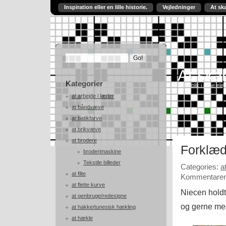
Inspiration eller en lille historie.
Vejledninger
At sk
At skab
Kategorier
Et indblik i mine ele
at arbejde i læder
at båndvæve
at batikfarve
at brikvæve
at brodere
Forklæ
broderimaskine
Tekstile billeder
Categories:
a
at filte
Kommentarer 
at flette kurve
Niecen holdt
at genbruge/redesigne
og gerne me
at hakke/tunesisk hækling
at hækle