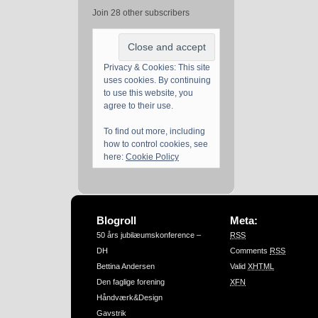
Join 28 other subscribers
Privacy & Cookies: This site
uses cookies. By continuing
to use this website, you
agree to their use.
To find out more, including
how to control cookies, see
here:
Cookie Policy
Blogroll
Meta:
50 års jubilæumskonference –
RSS
DH
Comments
RSS
Bettina Andersen
Valid
XHTML
Den faglige forening
XFN
Håndværk&Design
Gavstrik