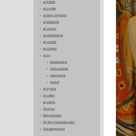
at kniple
at knytte
at lave smykker
at løbbinde
at orkere
at plantefarve
at spinde
at strikke
at sy
beklædning
messehagel
patchwork
tasker
at trykke
at valke
at væve
Diverse
Elevarbejder
frit ført maskinbroderi
Uncategorized