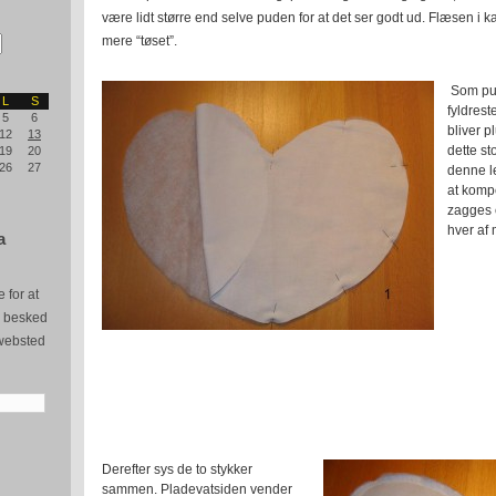
være lidt større end selve puden for at det ser godt ud. Flæsen i ka
mere “tøset”.
Som pud
L
S
fyldrest
5
6
bliver p
12
13
dette st
19
20
26
27
denne le
at kompe
zagges e
hver af
a
 for at
e besked
websted
Derefter sys de to stykker
sammen. Pladevatsiden vender