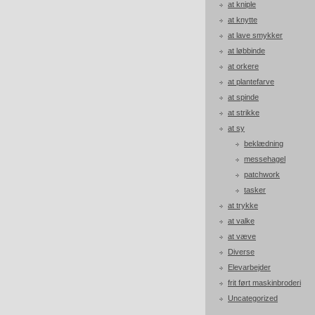
at kniple
at knytte
at lave smykker
at løbbinde
at orkere
at plantefarve
at spinde
at strikke
at sy
beklædning
messehagel
patchwork
tasker
at trykke
at valke
at væve
Diverse
Elevarbejder
frit ført maskinbroderi
Uncategorized