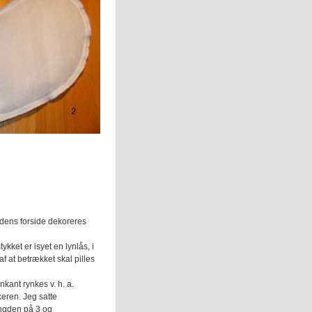
ens forside dekoreres
ykket er isyet en lynlås, i
 af at betrækket skal pilles
nkant rynkes v. h. a.
eren. Jeg satte
ngden på 3 og