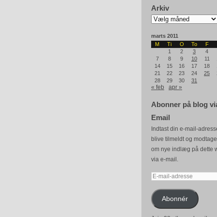
Arkiv
Arkiv
marts 2011
M
Ti
O
To
F
1
2
3
4
7
8
9
10
11
14
15
16
17
18
21
22
23
24
25
28
29
30
31
« feb
apr »
Abonner på blog vi
Email
Indtast din e-mail-adresse
blive tilmeldt og modtag
om nye indlæg på dette 
via e-mail.
E-
mail-
adresse
Abonnér