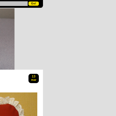
13
mar