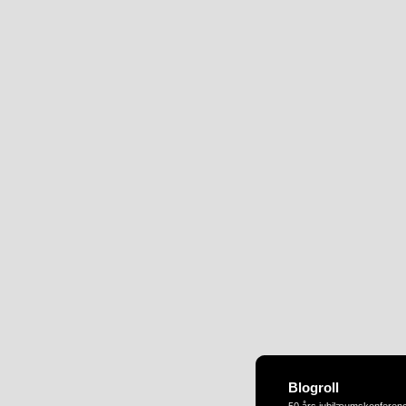
Blogroll
50 års jubilæumskonferen