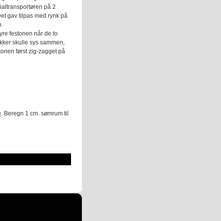
tialtransportøren på 2
et gav tilpas med rynk på
n.
tyre festonen når de to
kker skulle sys sammen,
tonen først zig-zagget på
e
. Beregn 1 cm. sømrum til