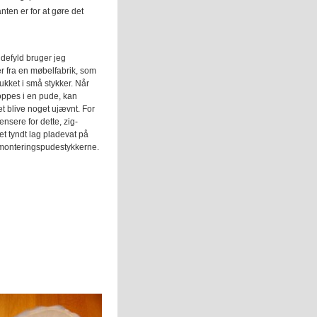
nten er for at gøre det
efyld bruger jeg
er fra en møbelfabrik, som
lukket i små stykker. Når
oppes i en pude, kan
t blive noget ujævnt. For
nsere for dette, zig-
t tyndt lag pladevat på
 monteringspudestykkerne.