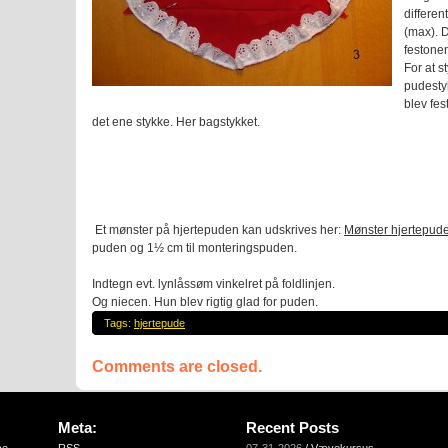
differen
(max). D
festone
For at s
pudesty
blev fes
det ene stykke. Her bagstykket.
Et mønster på hjertepuden kan udskrives her:
Mønster hjertepud
puden og 1½ cm til monteringspuden.
Indtegn evt. lynlåssøm vinkelret på foldlinjen.
Og niecen. Hun blev rigtig glad for puden.
Tags:
hjertepude
Comments are closed.
Meta:
Recent Posts
ce –
RSS
07-31-2026
/
Vævekursus