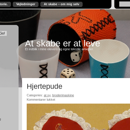
torie.
Vejledninger
At skabe – om mig selv
At skabe er at leve
Et indblik i mine elevers og egne tekstile arbejder.
Hjertepude
Categories:
at sy
,
broderimaskine
til
Kommentarer lukket
Hjertepude
g