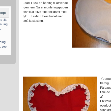
s
udad. Husk en åbning til at vende
igennem. Så er monteringspuden
klar til at blive stoppet jævnt med
fyld. Til sidst lukkes hullet med
s site
små kastesting.
inuing
ou
uding
, see
Yderpud
færdig.
På bagst
tilfælde
af.
En festo
overlock
stinglæ