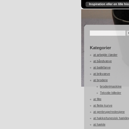
Inspiration eller en lille his
Kategorier
at arbejde i læder
at båndvæve
at batikfarve
at brikvæve
at brodere
broderimaskine
Tekstile billeder
at filte
at flette kurve
at genbruge/redesigne
at hakke/tunesisk hæklin
at hækle