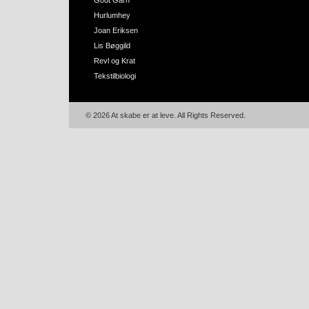
Godt Garn
Hurlumhey
Joan Eriksen
Lis Bøggild
Revl og Krat
Tekstilbiologi
© 2026 At skabe er at leve. All Rights Reserved.