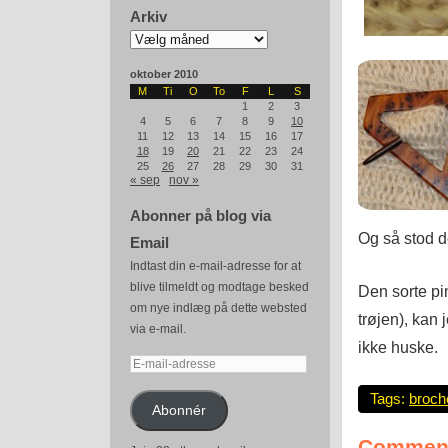
Arkiv
Arkiv
oktober 2010
M
Ti
O
To
F
L
S
1
2
3
4
5
6
7
8
9
10
11
12
13
14
15
16
17
18
19
20
21
22
23
24
25
26
27
28
29
30
31
« sep
nov »
Abonner på blog via
Og så stod d
Email
Indtast din e-mail-adresse for at
blive tilmeldt og modtage besked
Den sorte pi
om nye indlæg på dette websted
trøjen), kan
via e-mail.
ikke huske.
E-
mail-
Tags:
broch
adresse
Abonnér
Comment