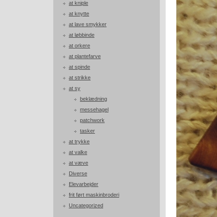
at kniple
at knytte
at lave smykker
at løbbinde
at orkere
at plantefarve
at spinde
at strikke
at sy
beklædning
messehagel
patchwork
tasker
at trykke
at valke
at væve
Diverse
Elevarbejder
frit ført maskinbroderi
Uncategorized