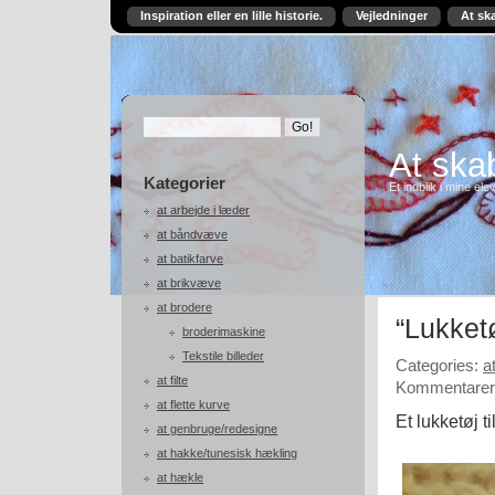
Inspiration eller en lille historie.
Vejledninger
At sk
At skab
Kategorier
Et indblik i mine ele
at arbejde i læder
at båndvæve
at batikfarve
at brikvæve
at brodere
“Lukketø
broderimaskine
Tekstile billeder
Categories:
a
at filte
Kommentarer 
at flette kurve
Et lukketøj ti
at genbruge/redesigne
at hakke/tunesisk hækling
at hækle