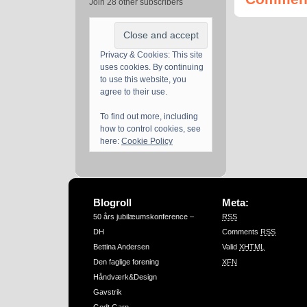
Join 28 other subscribers
Privacy & Cookies: This site
uses cookies. By continuing
to use this website, you
agree to their use.
To find out more, including
how to control cookies, see
here:
Cookie Policy
Blogroll
Meta:
50 års jubilæumskonference –
RSS
DH
Comments
RSS
Bettina Andersen
Valid
XHTML
Den faglige forening
XFN
Håndværk&Design
Gavstrik