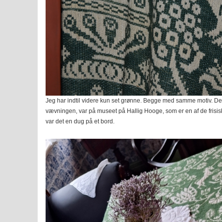
Jeg har indtil videre kun set grønne. Begge med samme motiv. De
vævningen, var på museet på Hallig Hooge, som er en af de frisis
var det en dug på et bord.