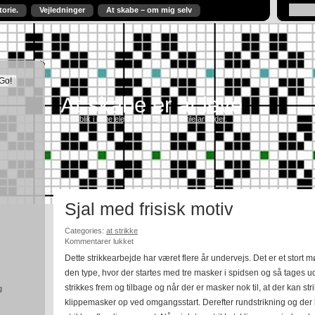
torie.
Vejledninger
At skabe – om mig selv
At skabe er at leve
Et indblik i mine elevers og egne tekstile arbejder.
Sjal med frisisk motiv
Categories:
at strikke
til
Kommentarer lukket
Sjal
Dette strikkearbejde har været flere år undervejs. Det er et stort møn
med
den type, hvor der startes med tre masker i spidsen og så tages u
frisisk
motiv
strikkes frem og tilbage og når der er masker nok til, at der kan str
g
klippemasker op ved omgangsstart. Derefter rundstrikning og der