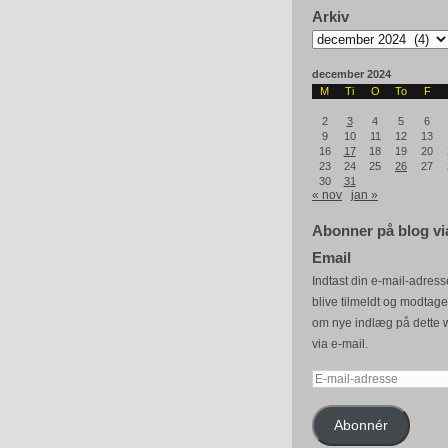
Arkiv
Arkiv
december 2024
M
Ti
O
To
F
2
3
4
5
6
9
10
11
12
13
16
17
18
19
20
23
24
25
26
27
30
31
« nov
jan »
Abonner på blog vi
Email
Indtast din e-mail-adresse
blive tilmeldt og modtag
om nye indlæg på dette 
via e-mail.
E-
mail-
adresse
Abonnér