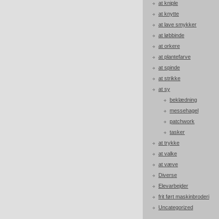
at kniple
at knytte
at lave smykker
at løbbinde
at orkere
at plantefarve
at spinde
at strikke
at sy
beklædning
messehagel
patchwork
tasker
at trykke
at valke
at væve
Diverse
Elevarbejder
frit ført maskinbroderi
Uncategorized