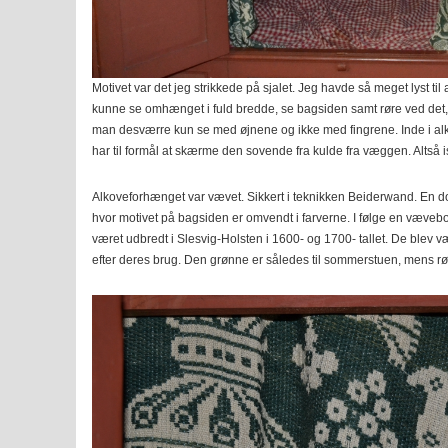
Motivet var det jeg strikkede på sjalet. Jeg havde så meget lyst til
kunne se omhænget i fuld bredde, se bagsiden samt røre ved de
man desværre kun se med øjnene og ikke med fingrene. Inde i alk
har til formål at skærme den sovende fra kulde fra væggen. Altså i
Alkoveforhænget var vævet. Sikkert i teknikken Beiderwand. En 
hvor motivet på bagsiden er omvendt i farverne. I følge en væveb
været udbredt i Slesvig-Holsten i 1600- og 1700- tallet. De blev væv
efter deres brug. Den grønne er således til sommerstuen, mens rød