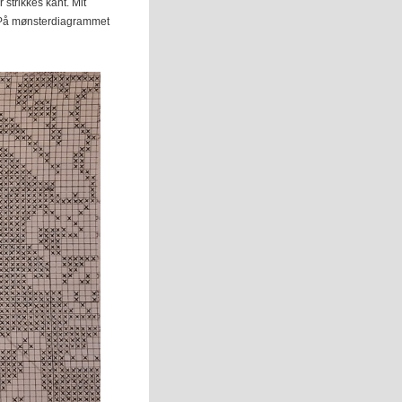
 strikkes kant. Mit
. På mønsterdiagrammet