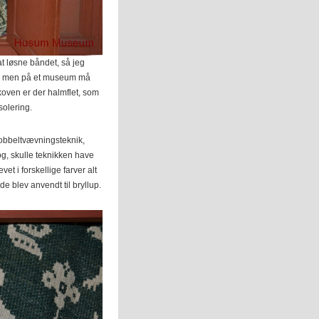
 at løsne båndet, så jeg
t, men på et museum må
oven er der halmflet, som
solering.
dobbeltvævningsteknik,
og, skulle teknikken have
et i forskellige farver alt
e blev anvendt til bryllup.