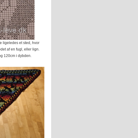
 ligeledes et sted, hvor
t af en fugl, eller lign.
n og 120cm i dybden.