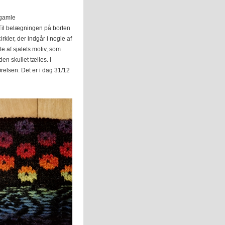
 gamle
 Til belægningen på borten
rkler, der indgår i nogle af
te af sjalets motiv, som
n skullet tælles. I
ørelsen. Det er i dag 31/12