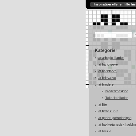
Inspiration eller en lille his
Kategorier
at arbejde i læder
at båndvæve
at batikfarve
at brikvæve
at brodere
broderimaskine
Tekstile billeder
at filte
at flette kurve
at genbruge/redesigne
at hakke/tunesisk hæklin
at hækle