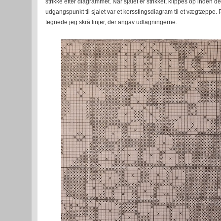
strikke efter diagrammet. Når sjalet er strikket, klippes op inden der
udgangspunkt til sjalet var et korsstingsdiagram til et vægtæppe
tegnede jeg skrå linjer, der angav udtagningerne.