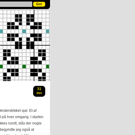
31
dec
sterstrikket sjal. Et af
d på hver omgang. I starten
ikkes rundt, slås der nogle
 begyndte jeg også at