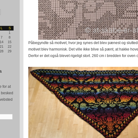
L
S
1
7
8
14
15
Påbegyndte så motivet, hvor jeg synes det blev pænest og sluttede
21
22
motivet blev harmonisk. Det ville ikke blive så pænt, at hakke hovede
28
29
Derfor er det også blevet rigeligt stort. 260 cm i bredden for ove
a
 for at
e besked
websted