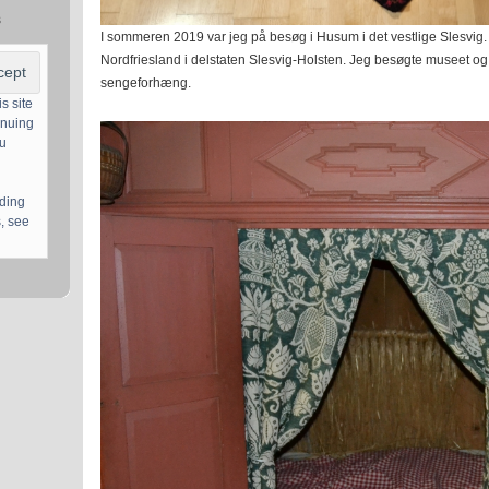
s
I sommeren 2019 var jeg på besøg i Husum i det vestlige Slesvig
Nordfriesland i delstaten Slesvig-Holsten. Jeg besøgte museet og
sengeforhæng.
s site
inuing
ou
uding
, see