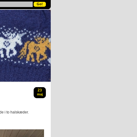
23
maj
e i to halskæder.