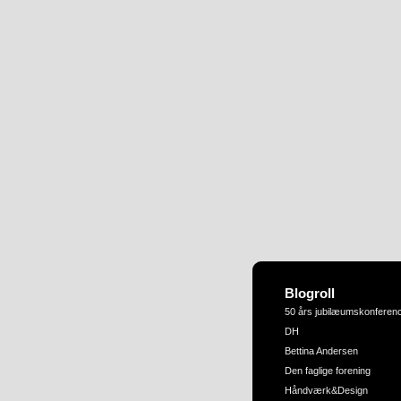
Blogroll
50 års jubilæumskonferen
DH
Bettina Andersen
Den faglige forening
Håndværk&Design