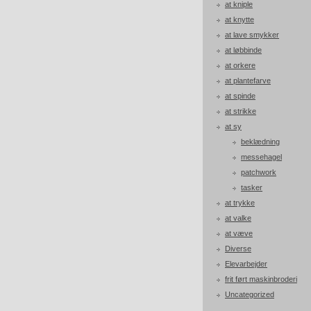
at kniple
at knytte
at lave smykker
at løbbinde
at orkere
at plantefarve
at spinde
at strikke
at sy
beklædning
messehagel
patchwork
tasker
at trykke
at valke
at væve
Diverse
Elevarbejder
frit ført maskinbroderi
Uncategorized