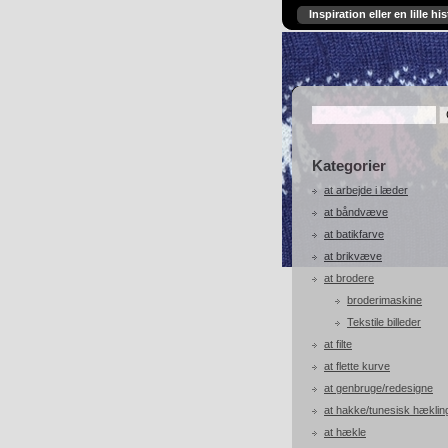
Inspiration eller en lille his
Kategorier
at arbejde i læder
at båndvæve
at batikfarve
at brikvæve
at brodere
broderimaskine
Tekstile billeder
at filte
at flette kurve
at genbruge/redesigne
at hakke/tunesisk hæklin
at hækle