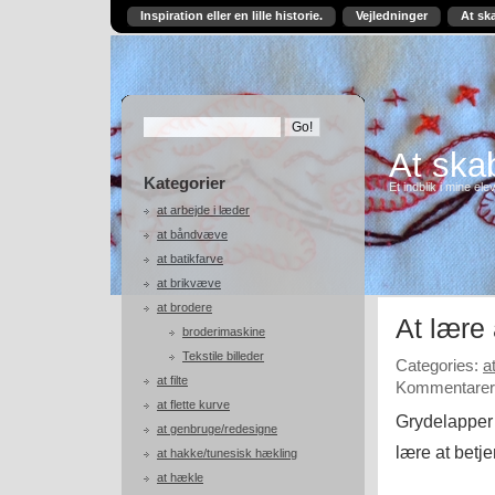
Inspiration eller en lille historie.
Vejledninger
At sk
At skab
Kategorier
Et indblik i mine ele
at arbejde i læder
at båndvæve
at batikfarve
at brikvæve
at brodere
At lære
broderimaskine
Tekstile billeder
Categories:
a
at filte
Kommentarer 
at flette kurve
Grydelapper 
at genbruge/redesigne
lære at betj
at hakke/tunesisk hækling
at hækle