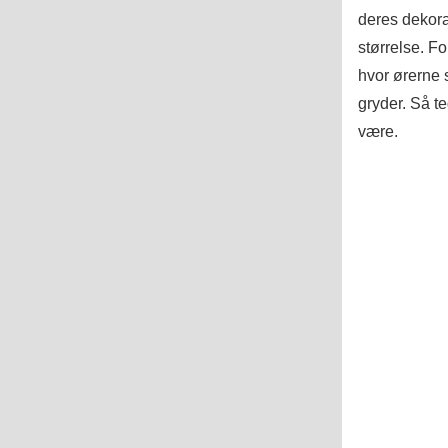
deres dekora
størrelse. Fo
hvor ørerne s
gryder. Så t
være.