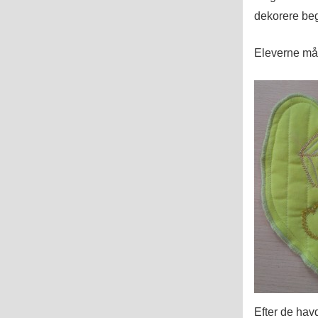
dekorere begg
Eleverne måt
Efter de havd