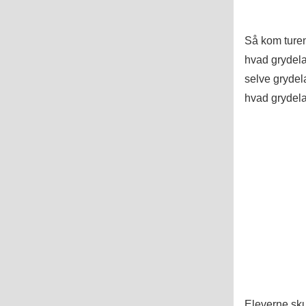
Så kom turen 
hvad grydelap
selve grydel
hvad grydelap
Eleverne skul