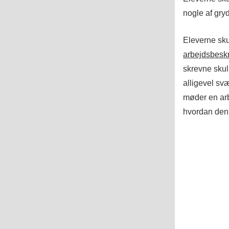
nogle af gry
Eleverne skul
arbejdsbeskr
skrevne skul
alligevel sv
møder en arbe
hvordan den