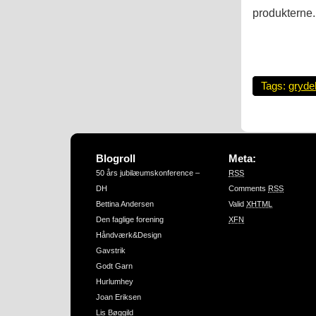
produkterne.
Tags:
gryde
Blogroll
Meta:
50 års jubilæumskonference –
RSS
DH
Comments
RSS
Bettina Andersen
Valid
XHTML
Den faglige forening
XFN
Håndværk&Design
Gavstrik
Godt Garn
Hurlumhey
Joan Eriksen
Lis Bøggild