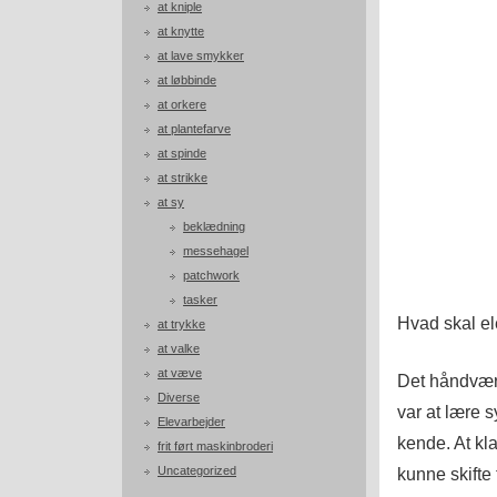
at kniple
at knytte
at lave smykker
at løbbinde
at orkere
at plantefarve
at spinde
at strikke
at sy
beklædning
messehagel
patchwork
tasker
Hvad skal el
at trykke
at valke
at væve
Det håndvær
Diverse
var at lære 
Elevarbejder
kende. At kl
frit ført maskinbroderi
Uncategorized
kunne skifte