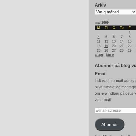
Arkiv
Arkiv
maj 2009
M
Ti
O
To
F
1
4
5
6
7
8
11
12
13
14
15
18
19
20
21
22
25
26
27
28
29
« apr
jun »
Abonner på blog vi
Email
Indtast din e-mail-adresse
blive tilmeldt og modtag
om nye indlæg på dette 
via e-mail.
E-
mail-
adresse
Abonnér