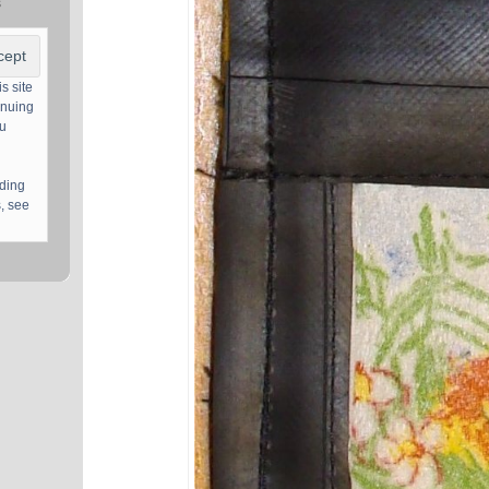
s
s site
inuing
ou
uding
, see