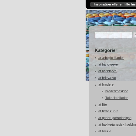
Inspiration eller en lille his
Kategorier
at arbejde i læder
at båndvæve
at batikfarve
at brikvæve
at brodere
broderimaskine
Tekstile billeder
at filte
at flette kurve
at genbruge/redesigne
at hakke/tunesisk hæklin
at hækle