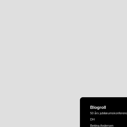
Blogroll
50 års jubilæumskonferen
DH
Bettina Andersen