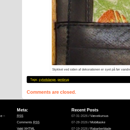
Stykket ved siden af dekorationen er syet på før vandre
Tags:
cykelslange
,
genbrug
Comments are closed.
Meta:
Recent Posts
ce –
RSS
07-31-2026
/
Vævekursus
Comments
RSS
07-28-2026
/
Mobiltaske
Valid
XHTML
07-19-2026
/
Rabarberblade