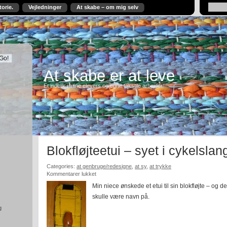
torie.
Vejledninger
At skabe – om mig selv
At skabe er at leve
Et indblik i mine elevers og egne tekstile arbejder.
Blokfløjteetui – syet i cykelslan
Categories:
at genbruge/redesigne
,
at sy
,
at trykke
til
Kommentarer lukket
Blokfløjteetui
Min niece ønskede et
etui til sin blokfløjte – og de
–
skulle være navn på.
syet
i
g
cykelslange