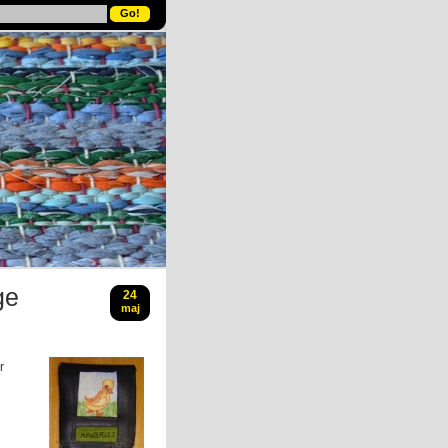
ge
24
maj
r