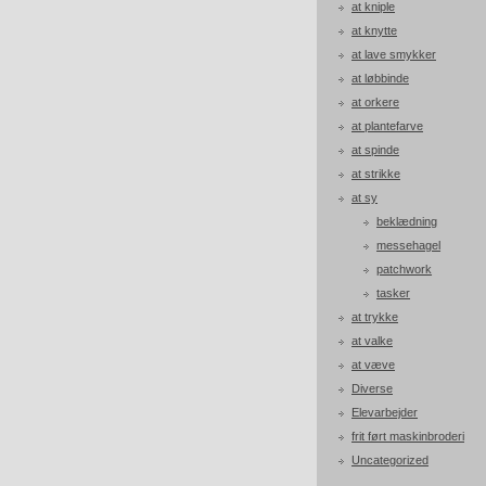
at kniple
at knytte
at lave smykker
at løbbinde
at orkere
at plantefarve
at spinde
at strikke
at sy
beklædning
messehagel
patchwork
tasker
at trykke
at valke
at væve
Diverse
Elevarbejder
frit ført maskinbroderi
Uncategorized