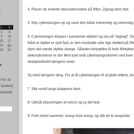
4. Placer de enkelte dekorationsdele på filten. Zigzag dem fast.
5. Klip cykleslangen op og vask den både indvendig og udvendig
L
S
2
3
6. Cykelslangen klippes i passende stykker og sys på “taglagt”. De
9
10
16
17
Nået et stykke er syet fast, er den modsatte side lige stukket på filt
23
24
styre det næste stykke slange. Således fortsættes til hele filtstykk
30
31
dekorationerne er der først syet små cykelslangestrimler ved hver 
detaljebilledet længere nede.
a
Sy med længere sting. For at få cykelslangen til at glide lettere, b
 for at
e besked
7. Stik rundt langs klappens kant.
websted
8. Udmål placeringen af velcro og sy det fast.
9. Fold etuiet sammen, vrang mod vrang, og stik de to langsider.