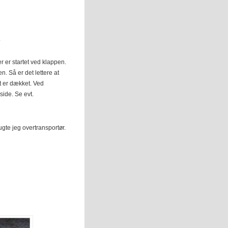
.
r er startet ved klappen.
en. Så er det lettere at
et er dækket. Ved
side. Se evt.
rugte jeg overtransportør.